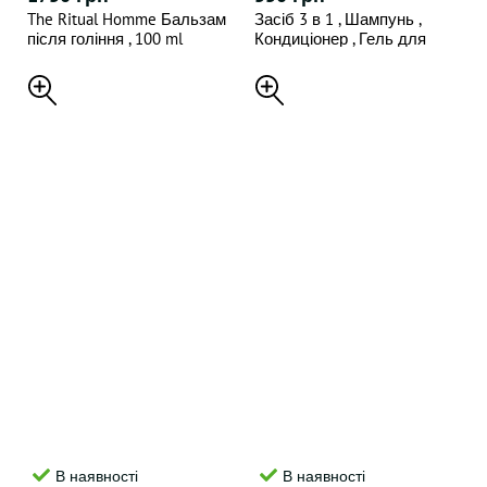
The Ritual Homme Бальзам
Засіб 3 в 1 , Шампунь ,
після гоління , 100 ml
Кондиціонер , Гель для
душу American Crew 3 IN 1
Tea Tree , 250 ml
В наявності
В наявності