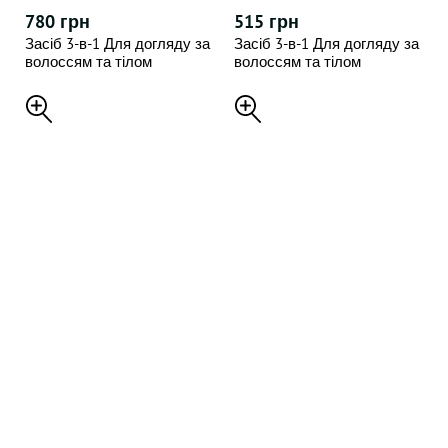
780 грн
515 грн
Засіб 3-в-1 Для догляду за
Засіб 3-в-1 Для догляду за
волоссям та тілом
волоссям та тілом
American Crew 450 ml
American Crew