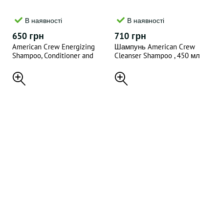
В наявності
В наявності
650 грн
710 грн
American Crew Energizing
Шампунь American Crew
Shampoo, Conditioner and
Cleanser Shampoo , 450 мл
Body Wash — Шампунь 3 в 1
з ароматом імбиру та чаю
Ginger Tea, 250 мл