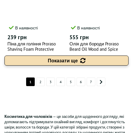
В наявності
В наявності
239 грн
555 грн
Піна для гоління Proraso
Олія для бороди Proraso
Shaving Foam Protective
Beard Oil Wood and Spice
300ML
30ML
Показати ще
1
2
3
4
5
6
7
Косметика для чоловіків
— це засоби для щоденного догляду, які
допомагають підтримувати охайний вигляд, комфорт і доглянутість
шкіри, волосся та бороди. У цій категорії зібрані продукти, створені з
урахуванням потреб чоловічого догляду та щоденного ритму життя.