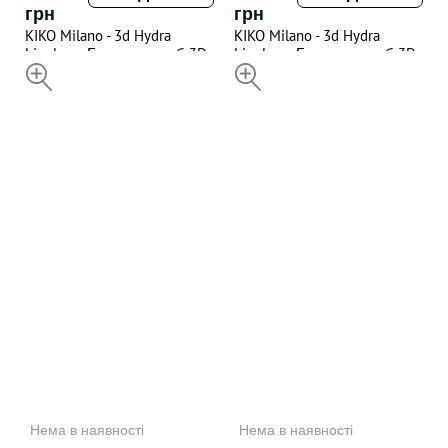
грн
грн
KIKO Milano - 3d Hydra
KIKO Milano - 3d Hydra
Lipgloss , Блиск для губ 3D
Lipgloss , Блиск для губ 3D
ефект 06(відтінок) , 6.5 ML
НЕДОСТУПНИЙ
ефект 10(відтінок) , 6.5 ML
НЕДОСТУПНИЙ
Нема в наявності
Нема в наявності