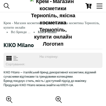
0
Toggl
navig
Крем - Магазин косметики Тернопіль, якісна косметика Тернопіль,
купити онлайн
Всі Бренди ...
KIKO Milano
KIKO Milano
На сторінку:
Сортування:
KIKO Milano — італійський бренд декоративної косметики, відомий
сучасними відтінками та трендовими колекціями.
Бренд поєднує стиль, якість і доступний підхід до макіяжу.
Продукцію KIKO Milano можна знайти на KREM-UA.