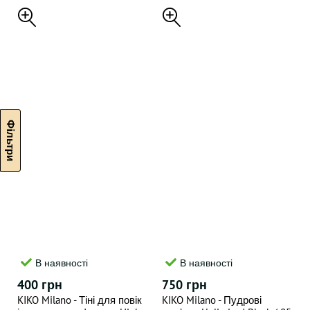
природного сяйва та
захистом SPF 10 Hydra Pro
Glow , 50 ml
В наявності
В наявності
400 грн
750 грн
KIKO Milano - Тіні для повік
KIKO Milano - Пудрові