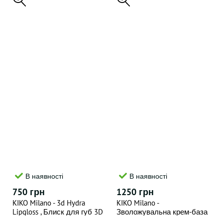
В наявності
В наявності
750 грн
1250 грн
KIKO Milano - 3d Hydra
KIKO Milano -
Lipgloss , Блиск для губ 3D
Зволожувальна крем-база
ефект 31(відтінок) , 6.5 ML
під макіяж ефектом