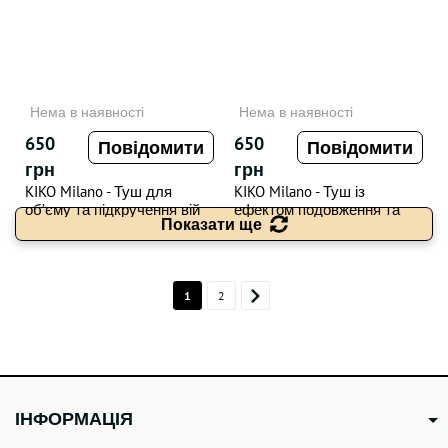
Нема в наявності
Нема в наявності
650
650
Повідомити
Повідомити
грн
грн
KIKO Milano - Туш для
KIKO Milano - Туш із
об’єму та підкручення вій
ефектом подовження та
Показати ще
Ultra Tech + Volume And Curl
об’єму Unmeasurable Length
Mascara , 12 ml
Mascara , 13 ml
1
2
ІНФОРМАЦІЯ