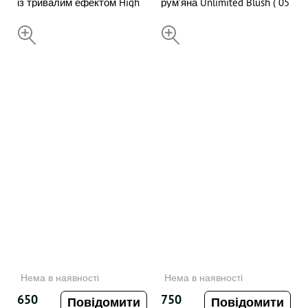
із тривалим ефектом High
рум’яна Unlimited Blush ( 05
Pigment Eyeshadow (21
Mauve ) , 6 g
Metallic Rosy Beige) , 1.5 g
НЕДОСТУПНИЙ
НЕДОСТУПНИЙ
Нема в наявності
Нема в наявності
650
750
Повідомити
Повідомити