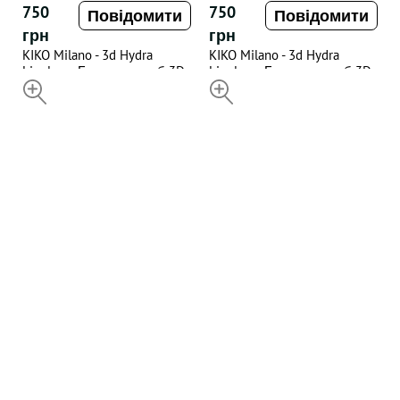
750
750
Повідомити
Повідомити
грн
грн
KIKO Milano - 3d Hydra
KIKO Milano - 3d Hydra
Lipgloss , Блиск для губ 3D
Lipgloss , Блиск для губ 3D
ефект 11(відтінок) , 6.5 ML
НЕДОСТУПНИЙ
ефект 12(відтінок) , 6.5 ML
НЕДОСТУПНИЙ