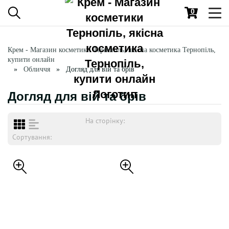
0
Toggl
navig
Крем - Магазин косметики Тернопіль, якісна косметика Тернопіль,
купити онлайн
Обличчя
Догляд для вій та брів
Догляд для вій та брів
На сторінку:
Сортування: