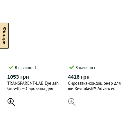
В наявності
В наявності
1053 грн
4416 грн
TRANSPARENT-LAB Eyelash
Сироватка-кондиціонер для
Growth — Сироватка для
вій Revitalash® Advanced
відновлення та росту вій і
conditioner 2 мл
брів, 8 мл
НЕДОСТУПНИЙ