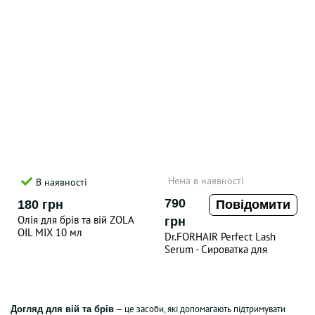
Нема в наявності
В наявності
790
180 грн
Повідомити
Олія для брів та вій ZOLA
грн
OIL MIX 10 мл
Dr.FORHAIR Perfect Lash
Serum - Сироватка для
зміцнення та росту вій , 8 ml
— це засоби, які допомагають підтримувати
Догляд для вій та брів