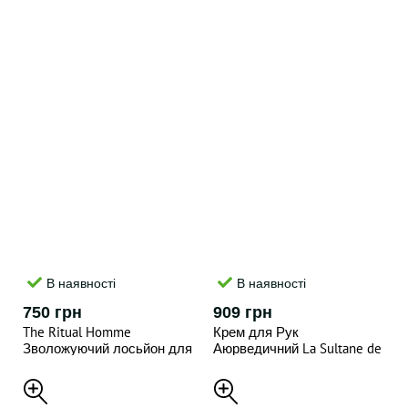
В наявності
В наявності
750 грн
909 грн
The Ritual Homme
Крем для Рук
Зволожуючий лосьйон для
Аюрведичний La Sultane de
рук , 70 ml
Saba Voyage Epices
Moisturizing Hand Cream
Ayurvedic - Amber Vanilla