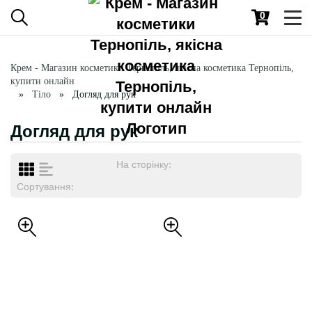
0
Toggl
navig
Крем - Магазин косметики Тернопіль, якісна косметика Тернопіль,
купити онлайн
Тіло
Догляд для рук
Догляд для рук
На сторінку:
Сортування: