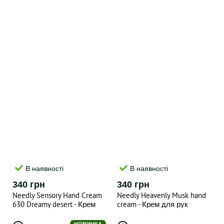
Patchouli 50 мл
В наявності
В наявності
340 грн
340 грн
Needly Sensory Hand Cream
Needly Heavenly Musk hand
630 Dreamy desert - Крем
cream - Крем для рук
для рук "Мрія пустелі" , 30
"Небесний мускус" , 30 ml
ml