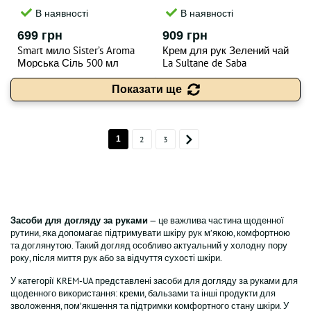
В наявності
В наявності
699 грн
909 грн
Smart мило Sister’s Aroma
Крем для рук Зелений чай
Морська Сіль 500 мл
La Sultane de Saba
Moisturizing Hand Cream
Ginger Green Tea 50 мл
Показати ще
1
2
3
— це важлива частина щоденної
Засоби для догляду за руками
рутини, яка допомагає підтримувати шкіру рук м’якою, комфортною
та доглянутою. Такий догляд особливо актуальний у холодну пору
року, після миття рук або за відчуття сухості шкіри.
У категорії KREM-UA представлені засоби для догляду за руками для
щоденного використання: креми, бальзами та інші продукти для
зволоження, пом’якшення та підтримки комфортного стану шкіри. У