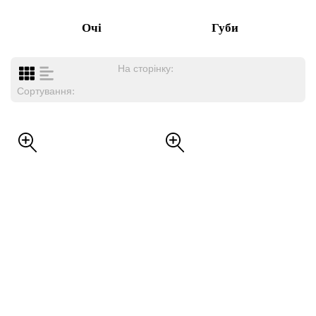
Очі
Губи
На сторінку:
Сортування: