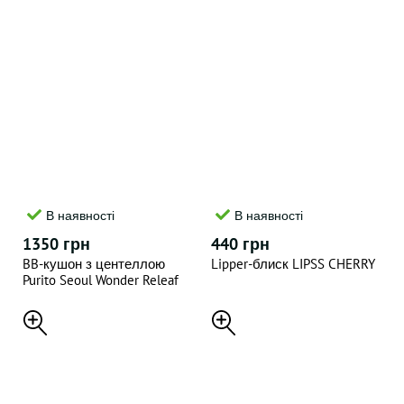
В наявності
В наявності
1350 грн
440 грн
BB-кушон з центеллою
Lipper-блиск LIPSS CHERRY
Purito Seoul Wonder Releaf
Centella BB Cushion #23
Natural Beige 15 г + 15 г