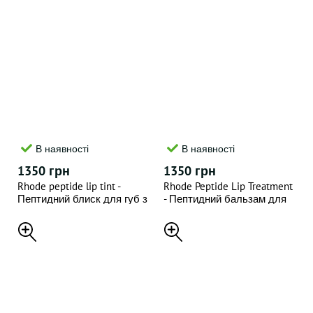
В наявності
В наявності
1350 грн
1350 грн
Rhode peptide lip tint -
Rhode Peptide Lip Treatment
Пептидний блиск для губ з
- Пептидний бальзам для
відтінком espresso , 10 ml
губ з відтінком salted
caramel , 10 ml