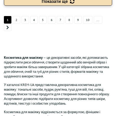
Показати ще
1
2
3
4
5
6
7
8
9
10
...
Косметика для макіяжу
— це декоративні засоби, які допомагають
підкреслити риси обличчя, створити щоденний або вечірній образ і
зробити макіяж більш завершеним. У цій категорії зібрана косметика
для обличчя, очей та губ для різних стилів, форматів макіяжу та
щоденного використання.
У каталозі KREM-UA представлена декоративна косметика для
макіяжу: тональні засоби, пудри, рум’яна, туші для вій, тіні, олівці,
помади, блиски та інші продукти для створення повноцінного образу.
Асортимент дозволяє підібрати косметику для різних типів шкіри,
відтінків, текстур і особистих уподобань.
Косметика для макіяжу відрізняється за формулою, фінішем і