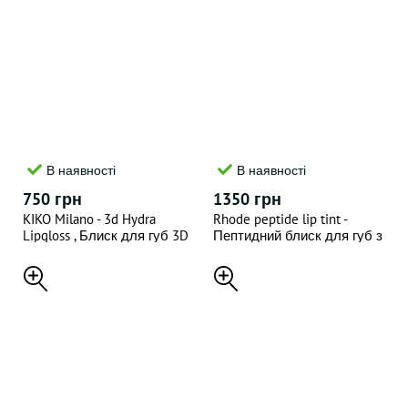
В наявності
В наявності
750 грн
1350 грн
KIKO Milano - 3d Hydra
Rhode peptide lip tint -
Lipgloss , Блиск для губ 3D
Пептидний блиск для губ з
ефект 31(відтінок) , 6.5 ML
відтінком raspberry jelly , 10
ml