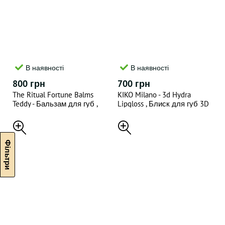
В наявності
В наявності
800 грн
700 грн
The Ritual Fortune Balms
KIKO Milano - 3d Hydra
Teddy - Бальзам для губ ,
Lipgloss , Блиск для губ 3D
4.8 gr
ефект 02(відтінок) , 6.5 ML