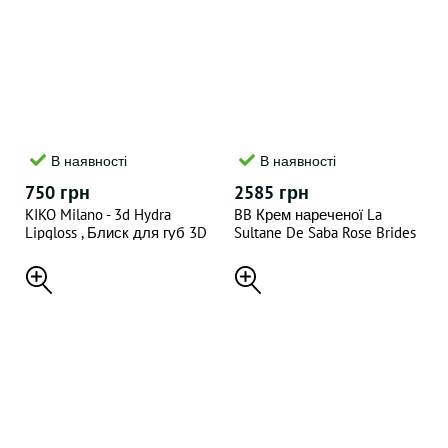
В наявності
В наявності
750 грн
2585 грн
KIKO Milano - 3d Hydra
BB Крем нареченої La
Lipgloss , Блиск для губ 3D
Sultane De Saba Rose Brides
ефект 16(відтінок) , 6.5 ML
Day Cream 100мл