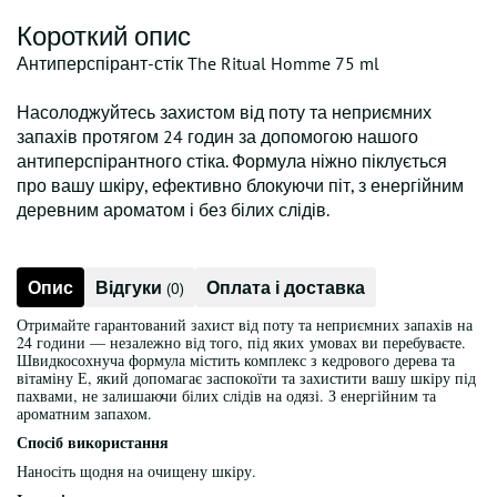
Короткий опис
Антиперспірант-стік The Ritual Homme 75 ml
Насолоджуйтесь захистом від поту та неприємних
запахів протягом 24 годин за допомогою нашого
антиперспірантного стіка. Формула ніжно піклується
про вашу шкіру, ефективно блокуючи піт, з енергійним
деревним ароматом і без білих слідів.
Опис
Відгуки
Оплата і доставка
(0)
Отримайте гарантований захист від поту та неприємних запахів на
24 години — незалежно від того, під яких умовах ви перебуваєте.
Швидкосохнуча формула містить комплекс з кедрового дерева та
вітаміну Е, який допомагає заспокоїти та захистити вашу шкіру під
пахвами, не залишаючи білих слідів на одязі. З енергійним та
ароматним запахом.
Спосіб використання
Наносіть щодня на очищену шкіру.