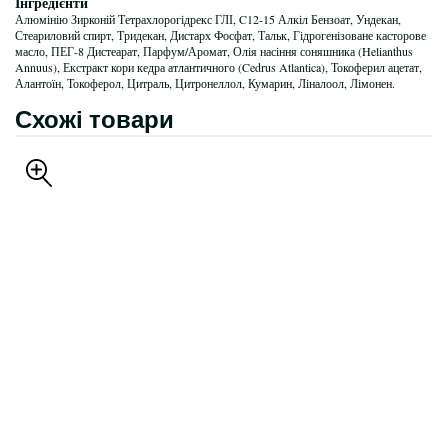
Інгредієнти
Алюмінію Зирконій Тетрахлорогідрекс ГЛІ, C12-15 Алкіл Бензоат, Ундекан,
Стеариловий спирт, Тридекан, Дистарх Фосфат, Тальк, Гідрогенізоване касторове
масло, ПЕГ-8 Дистеарат, Парфум/Аромат, Олія насіння соняшника (Helianthus
Annuus), Екстракт кори кедра атлантичного (Cedrus Atlantica), Токоферил ацетат,
Алантоїн, Токоферол, Цитраль, Цитронеллол, Кумарин, Ліналоол, Лімонен.
Схожі товари