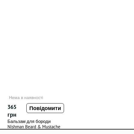
Нема в наявності
365
Повідомити
грн
Бальзам для бороди
Nishman Beard & Mustache
Styling Balm , 100 мл