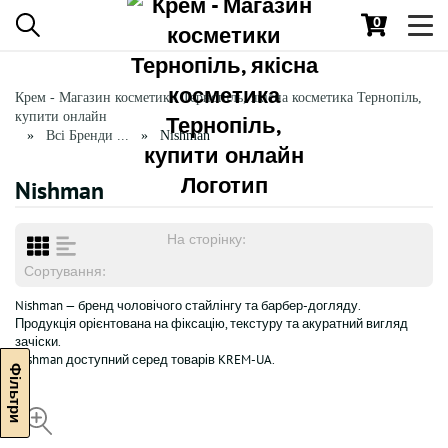
0
Toggl
navig
Крем - Магазин косметики Тернопіль, якісна косметика Тернопіль,
купити онлайн
Всі Бренди ...
Nishman
Nishman
На сторінку:
Сортування:
Nishman — бренд чоловічого стайлінгу та барбер-догляду.
Продукція орієнтована на фіксацію, текстуру та акуратний вигляд
зачіски.
Nishman доступний серед товарів KREM-UA.
НЕДОСТУПНИЙ