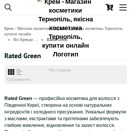
0
Toggl
navig
Крем - Магазин косметики Тернопіль, якісна косметика Тернопіль,
купити онлайн
Всі Бренди ...
Rated Green
Rated Green
На сторінку:
Сортування:
Rated Green
— професійна косметика для волосся з
Південної Кореї, створена на основі натуральних
інгредієнтів і холодного пресування. Унікальні формули
з маслами, екстрактами та протеїнами забезпечують
глибоке живлення, відновлення та захист волосся.