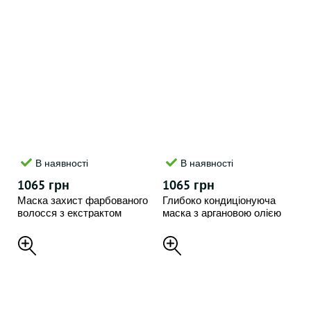
В наявності
В наявності
1065 грн
1065 грн
Маска захист фарбованого
Глибоко кондиціонуюча
волосся з екстрактом
маска з аргановою олією
сливи RATED GREEN , 200
Rated Green Real Argan 200
мл
мл