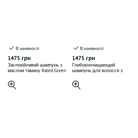
В наявності
В наявності
1475 грн
1475 грн
Заспокійливий шампунь з
Глибокоочищающий
маслом таману Rated Green
шампунь для волосся з
400 мл
соком розмарину Rated
Green , 400 мл