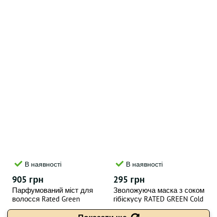
В наявності
В наявності
905 грн
295 грн
Парфумований міст для
Зволожуюча маска з соком
волосся Rated Green
гібіскусу RATED GREEN Cold
Detangling Perfume Hair Mist
Brew Hibiscus Moisturizing
Peony-Coconut-Sandal 80 мл
Scalp Pack 50 мл