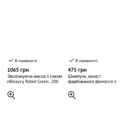
В наявності
В наявності
1065 грн
475 грн
Зволожуюча маска з соком
Шампунь захист
гібіскусу Rated Green , 200
фарбованого фолосся з
мл
екстрактом сливи Rated
Green , 100 мл