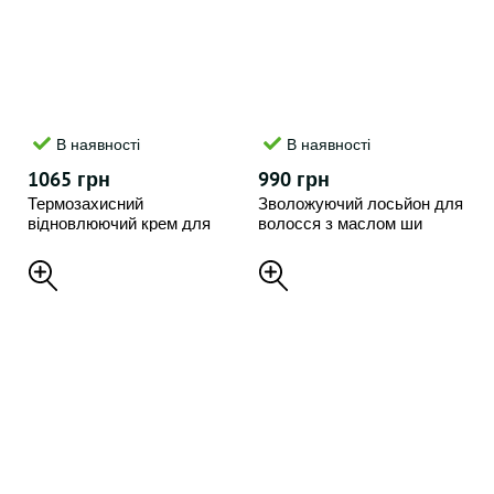
В наявності
В наявності
1065 грн
990 грн
Термозахисний
Зволожуючий лосьйон для
відновлюючий крем для
волосся з маслом ши
волосся з маслом ши
Rated Green , 150 мл
Rated Green , 150 мл