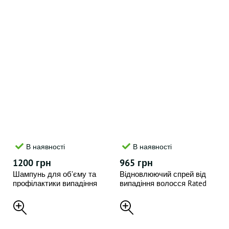
В наявності
В наявності
1200 грн
965 грн
Шампунь для об’єму та
Відновлюючий спрей від
профілактики випадіння
випадіння волосся Rated
волосся Rated Green Real
Green , 120 мл
Grow 200 мл