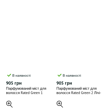
В наявності
В наявності
905 грн
905 грн
Парфумований міст для
Парфумований міст для
волосся Rated Green 1
волосся Rated Green 2 Лічі-
Лимон-Фрезія-Мускус 80
Троянда-Кедр 80 мл
мл