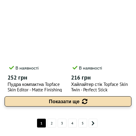
В наявності
В наявності
252 грн
216 грн
Пудра компактна Topface
Хайлайтер стік Topface Skin
Skin Editor - Matte Finishing
Twin - Perfect Stick
Powder 10г - "005"
Highlighter 9г - "01"
Показати ще
1
2
3
4
5