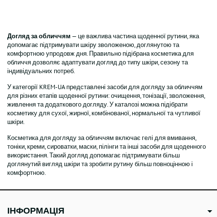
Догляд за обличчям
— це важлива частина щоденної рутини, яка
допомагає підтримувати шкіру зволоженою, доглянутою та
комфортною упродовж дня. Правильно підібрана косметика для
обличчя дозволяє адаптувати догляд до типу шкіри, сезону та
індивідуальних потреб.
У категорії KREM-UA представлені засоби для догляду за обличчям
для різних етапів щоденної рутини: очищення, тонізації, зволоження,
живлення та додаткового догляду. У каталозі можна підібрати
косметику для сухої, жирної, комбінованої, нормальної та чутливої
шкіри.
Косметика для догляду за обличчям включає гелі для вмивання,
тоніки, креми, сироватки, маски, пілінги та інші засоби для щоденного
використання. Такий догляд допомагає підтримувати більш
доглянутий вигляд шкіри та зробити рутину більш повноцінною і
комфортною.
ІНФОРМАЦІЯ