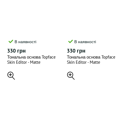
В наявності
В наявності
330 грн
330 грн
Тональна основа Topface
Тональна основа Topface
Skin Editor - Matte
Skin Editor - Matte
Longlasting Foundation 32мл
Longlasting Foundation 32мл
- "004"
- "005"