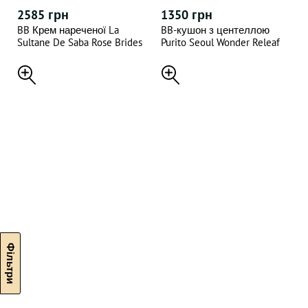
2585 грн
1350 грн
BB Крем нареченої La
BB-кушон з центеллою
Sultane De Saba Rose Brides
Purito Seoul Wonder Releaf
Day Cream 100мл
Centella BB Cushion #23
Natural Beige 15 г + 15 г