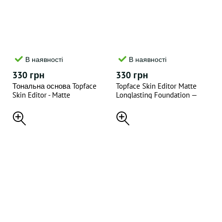
В наявності
В наявності
330 грн
330 грн
Тональна основа Topface
Topface Skin Editor Matte
Skin Editor - Matte
Longlasting Foundation —
Longlasting Foundation 32мл
Тональна основа матова
- "002"
SPF 20, 32 мл відтінок 003