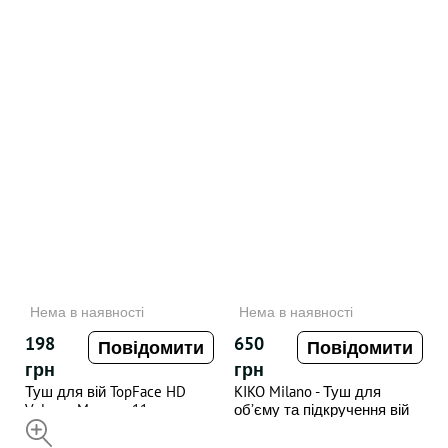
Нема в наявності
Нема в наявності
198
650
Повідомити
Повідомити
грн
грн
Туш для вій TopFace HD
KIKO Milano - Туш для
Volume Mascara 11 мл
об’єму та підкручення вій
НЕДОСТУПНИЙ
Ultra Tech + Volume And Curl
Mascara , 12 ml