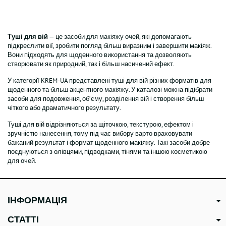
об’єму Unmeasurable Length
Mascara , 13 ml
Туші для вій
— це засоби для макіяжу очей, які допомагають
підкреслити вії, зробити погляд більш виразним і завершити макіяж.
Вони підходять для щоденного використання та дозволяють
створювати як природний, так і більш насичений ефект.
У категорії KREM-UA представлені туші для вій різних форматів для
щоденного та більш акцентного макіяжу. У каталозі можна підібрати
засоби для подовження, об’єму, розділення вій і створення більш
чіткого або драматичного результату.
Туші для вій відрізняються за щіточкою, текстурою, ефектом і
зручністю нанесення, тому під час вибору варто враховувати
бажаний результат і формат щоденного макіяжу. Такі засоби добре
поєднуються з олівцями, підводками, тінями та іншою косметикою
для очей.
ІНФОРМАЦІЯ
СТАТТІ