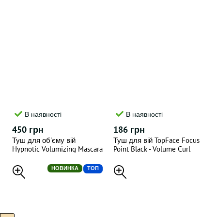
В наявності
В наявності
450 грн
186 грн
Туш для об'єму вій
Туш для вій TopFace Focus
Hypnotic Volumizing Mascara
Point Black - Volume Curl
10 г
Mascara 12 мл
НОВИНКА
ТОП