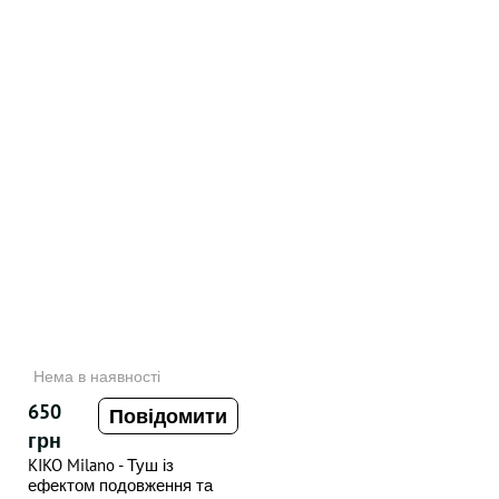
Нема в наявності
650
Повідомити
грн
KIKO Milano - Туш із
ефектом подовження та