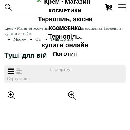
0
Toggl
navig
Крем - Магазин косметики Тернопіль, якісна косметика Тернопіль,
купити онлайн
Макіяж
Очі
Туші для вій
Туші для вій
На сторінку:
Сортування: