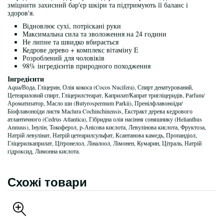
зміцнити захисний бар'єр шкіри та підтримують її баланс і
здоров'я.
Відновлює сухі, потріскані руки
Максимальна сила та зволоження на 24 години
Не липне та швидко вбирається
Кедрове дерево + комплекс вітаміну E
Розроблений для чоловіків
98% інгредієнтів природного походження
Інгредієнти
Aqua/Вода, Гліцерин, Олія кокоса (Cocos Nucifera), Спирт денатурований,
Цетеариловий спирт, Гліцерилстеарат, Каприлат/Капрат тригліцеридів, Parfum/
Ароматизатор, Масло ши (Butyrospermum Parkii), Пренілфлавоноїди/
Біофлавоноїди листя Maclura Cochinchinensis, Екстракт дерева кедрового
атлантичного (Cedrus Atlantica), Гібридна олія насіння соняшнику (Helianthus
Annuus), Інулін, Токоферол, p-Анісова кислота, Левулінова кислота, Фруктоза,
Натрій левулінат, Натрій цетеарилсульфат, Ксантанова камедь, Пропандіол,
Гліцерилкаприлат, Цітронелол, Ліналоол, Лімонен, Кумарин, Цітраль, Натрій
гідроксид, Лимонна кислота.
Схожі товари