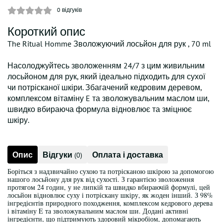
0
відгуків
Короткий опис
The Ritual Homme Зволожуючий лосьйон для рук , 70 ml
Насолоджуйтесь зволоженням 24/7 з цим живильним
лосьйоном для рук, який ідеально підходить для сухої
чи потрісканої шкіри. Збагачений кедровим деревом,
комплексом вітаміну E та зволожувальним маслом ши,
швидко вбираюча формула відновлює та зміцнює
шкіру.
Опис
Відгуки
Оплата і доставка
(0)
Боріться з надзвичайно сухою та потрісканою шкірою за допомогою
нашого лосьйону для рук від сухості. З гарантією зволоження
протягом 24 годин, у не липкій та швидко вбираючій формулі, цей
лосьйон відновлює суху і потріскану шкіру, як жоден інший. З 98%
інгредієнтів природного походження, комплексом кедрового дерева
і вітаміну E та зволожувальним маслом ши. Додані активні
інгредієнти, що підтримують здоровий мікробіом, допомагають