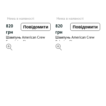
Нема в наявності
Нема в наявності
820
820
Повідомити
Повідомити
грн
грн
Шампунь American Crew
Шампунь American Crew
Energizing Shampoo,
Relaxing Shampoo,
Conditioner and Body wash
НЕДОСТУПНИЙ
Conditioner and Body wash ,
НЕДОСТУПНИЙ
Ginger Tea , 450мл
450 ml