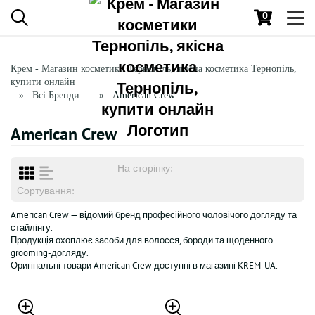
0
Toggl
navig
Крем - Магазин косметики Тернопіль, якісна косметика Тернопіль,
купити онлайн
Всі Бренди ...
American Crew
American Crew
На сторінку:
Сортування:
American Crew — відомий бренд професійного чоловічого догляду та
стайлінгу.
Продукція охоплює засоби для волосся, бороди та щоденного
grooming-догляду.
Оригінальні товари American Crew доступні в магазині KREM-UA.