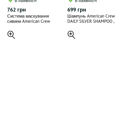
В наявності
В наявності
762 грн
699 грн
Система маскування
Шампунь American Crew
сивини American Crew
DAILY SILVER SHAMPOO ,
Precision Blend Shades 2-3
250 мл
Dark