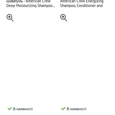
Шампунь - American Crew
American Crew Energizing
Deep Moisturizing Shampoo ,
Shampoo, Conditioner and
450 мл
Body Wash — Шампунь 3 в 1
з ароматом імбиру та чаю
Ginger Tea, 250 мл
В наявності
В наявності