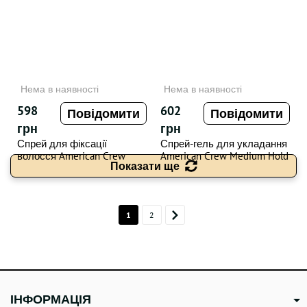
Нема в наявності
Нема в наявності
598
602
Повідомити
Повідомити
грн
грн
Спрей для фіксації
Спрей-гель для укладання
волосся American Crew
American Crew Medium Hold
Показати ще
Finishing Spray , 200 мл
Spray Gel 250ml
1
2
ІНФОРМАЦІЯ