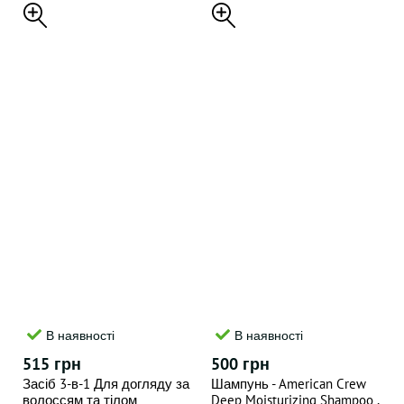
Tea Tree , 250 ml
В наявності
В наявності
515 грн
500 грн
Засіб 3-в-1 Для догляду за
Шампунь - American Crew
волоссям та тілом
Deep Moisturizing Shampoo ,