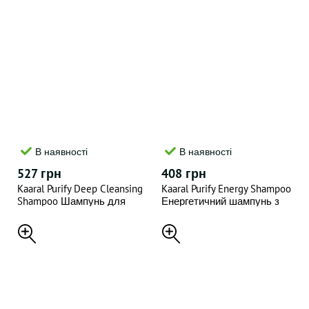
В наявності
В наявності
527 грн
408 грн
Kaaral Purify Deep Cleansing
Kaaral Purify Energy Shampoo
Shampoo Шампунь для
Енергетичний шампунь з
глибокого очищення
екстрактом свіжої м'яти і
волосся 300 мл
ментолу 300 мл