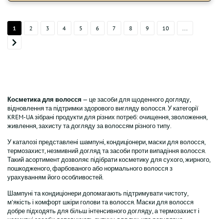
1
2
3
4
5
6
7
8
9
10
...
Косметика для волосся
— це засоби для щоденного догляду,
відновлення та підтримки здорового вигляду волосся. У категорії
KREM-UA зібрані продукти для різних потреб: очищення, зволоження,
живлення, захисту та догляду за волоссям різного типу.
У каталозі представлені шампуні, кондиціонери, маски для волосся,
термозахист, незмивний догляд та засоби проти випадіння волосся.
Такий асортимент дозволяє підібрати косметику для сухого, жирного,
пошкодженого, фарбованого або нормального волосся з
урахуванням його особливостей.
Шампуні та кондиціонери допомагають підтримувати чистоту,
м’якість і комфорт шкіри голови та волосся. Маски для волосся
добре підходять для більш інтенсивного догляду, а термозахист і