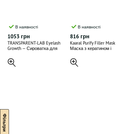
В наявності
В наявності
1053 грн
816 грн
TRANSPARENT-LAB Eyelash
Kaaral Purify Filler Mask
Growth — Сироватка для
Маска з кератином і
відновлення та росту вій і
гіалуроновою кислотою
брів, 8 мл
500 мл