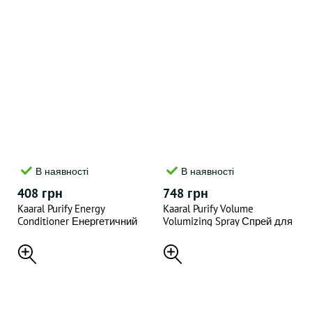
В наявності
В наявності
408 грн
748 грн
Kaaral Purify Energy
Kaaral Purify Volume
Conditioner Енергетичний
Volumizing Spray Спрей для
крем-кондиціонер з
прикорневого об'єму
екстрактом свіжої м'яти і
волосся 300 мл
ментолу 250 мл