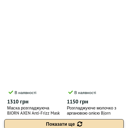
В наявності
В наявності
1310 грн
1150 грн
Маска розгладжуюча
Розгладжуюче молочко з
BJORN AXEN Anti-Frizz Mask
аргановою олією Bjorn
200 мл
Axen Argan Oil Smooth Milk
150 мл
Показати ще