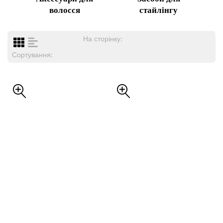
волосся
стайлінгу
На сторінку:
Сортування: