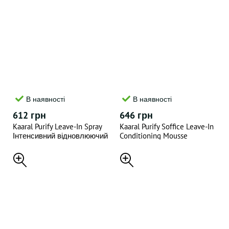
В наявності
В наявності
612 грн
646 грн
Kaaral Purify Leave-In Spray
Kaaral Purify Soffice Leave-In
Інтенсивний відновлюючий
Conditioning Mousse
спрей 300 мл
Інтенсивний відновлюючий
мус 200 мл