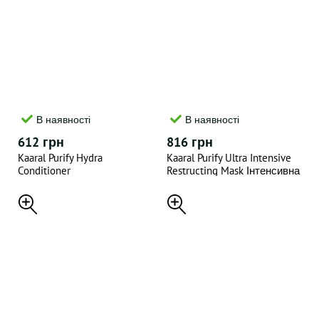
В наявності
В наявності
612 грн
816 грн
Kaaral Purify Hydra
Kaaral Purify Ultra Intensive
Conditioner
Restructing Mask Інтенсивна
Зволожувальний крем-
відновлююча маска 500 мл
кондиціонер з протеїнами
рисового молочка і
мигдальною олією 1000 мл