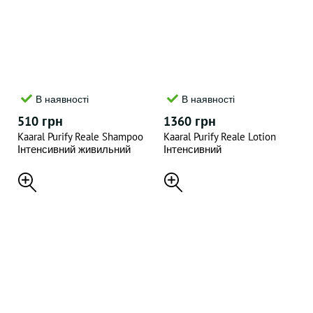
В наявності
В наявності
510 грн
1360 грн
Kaaral Purify Reale Shampoo
Kaaral Purify Reale Lotion
Інтенсивний живильний
Інтенсивний
шампунь 300 мл
відновлювальний
незмивний лосьйон 12*10
мл