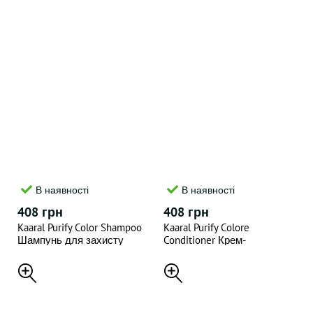
В наявності
В наявності
408 грн
408 грн
Kaaral Purify Color Shampoo
Kaaral Purify Colore
Шампунь для захисту
Conditioner Крем-
кольору 300 мл
кондиціонер для волосся
250 мл