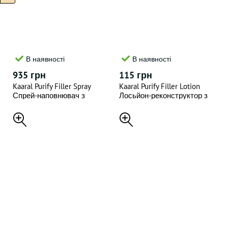
В наявності
В наявності
935 грн
115 грн
Kaaral Purify Filler Spray
Kaaral Purify Filler Lotion
Спрей-наповнювач з
Лосьйон-реконструктор з
кератином і гіалуроновою
кератином і гіалуроновою
кислотою 300 мл
кислотою 1шт*10 мл