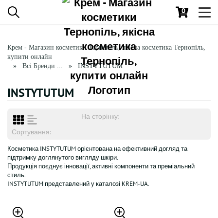
0
Toggl
navig
Крем - Магазин косметики Тернопіль, якісна косметика Тернопіль,
купити онлайн
Всі Бренди ...
INSTYTUTUM
INSTYTUTUM
На сторінку:
Сортування:
Косметика INSTYTUTUM орієнтована на ефективний догляд та
підтримку доглянутого вигляду шкіри.
Продукція поєднує інновації, активні компоненти та преміальний
стиль.
INSTYTUTUM представлений у каталозі KREM-UA.