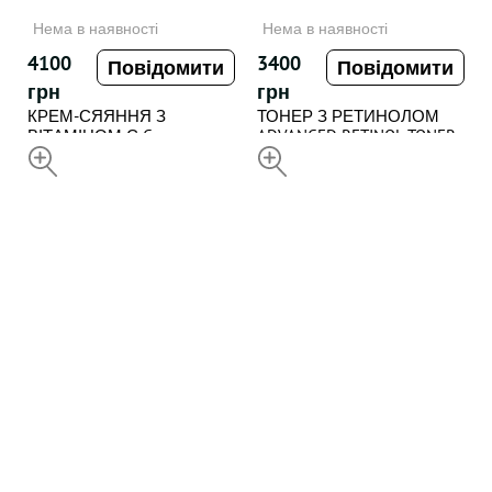
Нема в наявності
Нема в наявності
4100
3400
Повідомити
Повідомити
грн
грн
КРЕМ-СЯЯННЯ З
ТОНЕР З РЕТИНОЛОМ
ВІТАМІНОМ С C-
ADVANCED RETINOL TONER ,
ILLUMINATING 3D-
НЕДОСТУПНИЙ
150 ml
НЕДОСТУПНИЙ
MOISTURIZER , 50 ml