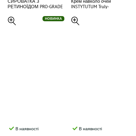
СИРОВАТКА З
Крем навколо очей
РЕТИНОЇДОМ PRO-GRADE
INSTYTUTUM Truly-
ANTI-AGING X-STRENGTH
Transforming Brightening Eye
RETINOL SERUM , 30 ml
Cream 15 мл
НОВИНКА
В наявності
В наявності