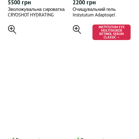
5500 грн
2200 грн
Зволожувальна сироватка
Очищувальний гель
CRYOSHOT HYDRATING
Instytutum Adaptogel
SERUM, 30 МЛ
Cleanser 100 мл
INSTYTUTUM EYE
MULTITASKER
RETINOL SERUM
CLASSIC —