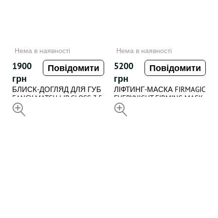
Нема в наявності
Нема в наявності
1900
5200
Повідомити
Повідомити
грн
грн
БЛИСК-ДОГЛЯД ДЛЯ ГУБ
ЛІФТИНГ-МАСКА FIRMAGIC
FANCY MATCH LIP GLOSS 3.5
EVERYNIGHT FIRMING MASK ,
ml
НЕДОСТУПНИЙ
50 ml
НЕДОСТУПНИЙ