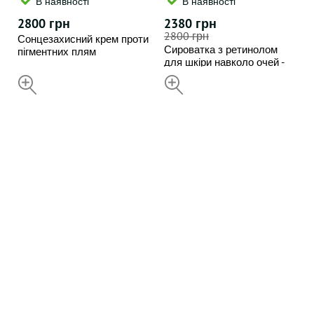
В наявності
В наявності
2800 грн
2380 грн
2800 грн
Сонцезахисний крем проти
Сироватка з ретинолом
пігментних плям
для шкіри навколо очей -
INSTYTUTUM Sunscription
INSTYTUTUM Eye Multitasker
SPF50 Next-Gen 50 мл
НЕДОСТУПНИЙ
НЕДОСТУПНИЙ
Retinol Serum Classic 15 мл