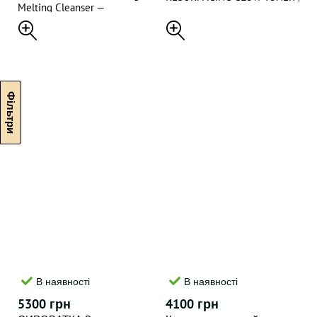
Melting Cleanser —
150 ml
Гідрофільна олія для
очищення обличчя, 120 мл
В наявності
В наявності
5300 грн
4100 грн