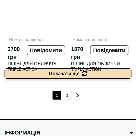
Нема в наявності
Нема в наявності
3700
1870
Повідомити
Повідомити
грн
грн
ПІЛІНГ ДЛЯ ОБЛИЧЧЯ
ПІЛІНГ ДЛЯ ОБЛИЧЧЯ
TRIPLE ACTION
TRIPLE ACTION
Показати ще
RESURFACING PEEL , 60 ml
RESURFACING PEEL TRAVEL
SIZE , 20 МЛ
1
2
ІНФОРМАЦІЯ