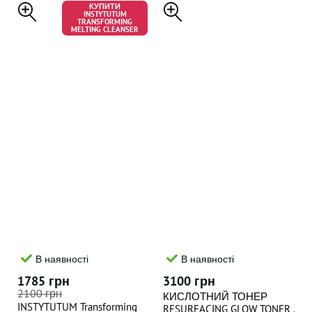
BURST CREAM , 50 ml
50 ml
КУПИТИ
INSTYTUTUM
TRANSFORMING
MELTING CLEANSER
В наявності
В наявності
1785 грн
3100 грн
2100 грн
КИСЛОТНИЙ ТОНЕР
INSTYTUTUM Transforming
RESURFACING GLOW TONER ,