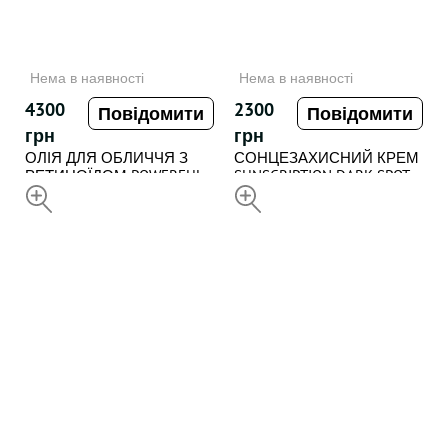
Нема в наявності
Нема в наявності
4300
2300
Повідомити
Повідомити
грн
грн
ОЛІЯ ДЛЯ ОБЛИЧЧЯ З
СОНЦЕЗАХИСНИЙ КРЕМ
РЕТИНОЇДОМ POWERFUL
SUNSCRIPTION DARK SPOT
RETINOIL , 30 ml
НЕДОСТУПНИЙ
DEFENCE SPF50
НЕДОСТУПНИЙ