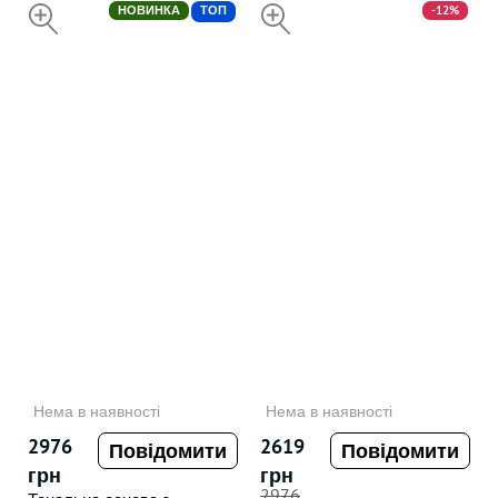
20 Perricone MD
НОВИНКА
ТОП
-12%
FOUNDATION SERUM 30 мл
НЕДОСТУПНИЙ
НЕДОСТУПНИЙ
Нема в наявності
Нема в наявності
2976
2619
Повідомити
Повідомити
грн
грн
2976