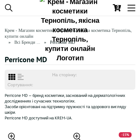
0
Toggl
navig
Крем - Магазин косметики Тернопіль, якісна косметика Тернопіль,
купити онлайн
Всі Бренди ...
Perricone MD
Perricone MD
На сторінку:
Сортування:
Perricone MD — бренд косметики, заснований на дерматологічних
дослідженнях і сучасних технологіях.
Засоби орієнтовані на підтримку пружності та здорового вигляду
шкіри.
Perricone MD доступний на KREM-UA.
-15%