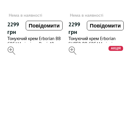
Нема в наявності
Нема в наявності
2299
2299
Повідомити
Повідомити
грн
грн
Тонуючий крем Erborian BB
Тонуючий крем Erborian
CREAM відтінок Doré 40 мл
SUPER BB CREAM відтінок
НЕДОСТУПНИЙ
Doré 40 мл
АКЦІЯ
НЕДОСТУПНИЙ