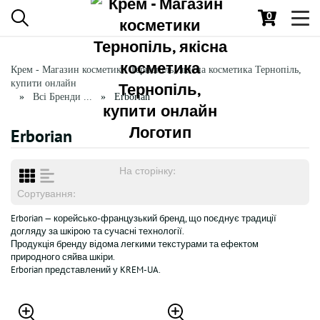
0
Toggl
navig
Крем - Магазин косметики Тернопіль, якісна косметика Тернопіль,
купити онлайн
Всі Бренди ...
Erborian
Erborian
На сторінку:
Сортування:
Erborian — корейсько-французький бренд, що поєднує традиції
догляду за шкірою та сучасні технології.
Продукція бренду відома легкими текстурами та ефектом
природного сяйва шкіри.
Erborian представлений у KREM-UA.