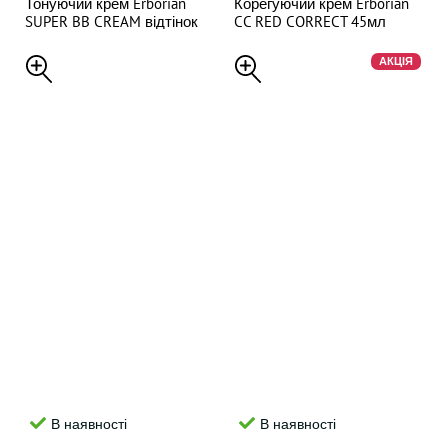
Тонуючий крем Erborian
Корегуючий крем Erborian
SUPER BB CREAM відтінок
CC RED CORRECT 45мл
Doré 15 мл
АКЦІЯ
В наявності
В наявності