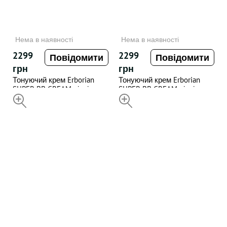
Нема в наявності
Нема в наявності
2299
2299
Повідомити
Повідомити
грн
грн
Тонуючий крем Erborian
Тонуючий крем Erborian
SUPER BB CREAM відтінок
SUPER BB CREAM відтінок
Nude 40 мл
НЕДОСТУПНИЙ
Clair 40 мл
НЕДОСТУПНИЙ