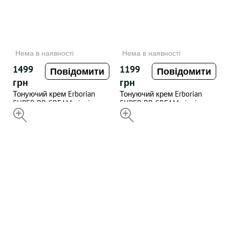
Нема в наявності
Нема в наявності
1499
1199
Повідомити
Повідомити
грн
грн
Тонуючий крем Erborian
Тонуючий крем Erborian
SUPER BB CREAM відтінок
SUPER BB CREAM відтінок
Nude 15 мл
НЕДОСТУПНИЙ
Clair 15 мл
НЕДОСТУПНИЙ