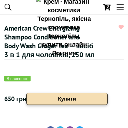
0
Toggl
navig
American Crew Energizing
Shampoo Conditioner and
Body Wash Ginger Tea — засіб
3 в 1 для чоловіків, 250 мл
В наявності
650 грн
Купити