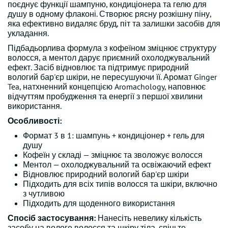
поєднує функції шампуню, кондиціонера та гелю для
душу в одному флаконі. Створює рясну розкішну піну,
яка ефективно видаляє бруд, піт та залишки засобів для
укладання.
Підбадьорлива формула з кофеїном зміцнює структуру
волосся, а ментол дарує приємний охолоджувальний
ефект. Засіб відновлює та підтримує природний
вологий бар'єр шкіри, не пересушуючи її. Аромат Ginger
Tea, натхненний концепцією Aromachology, наповнює
відчуттям пробудження та енергії з першої хвилини
використання.
Особливості:
Формат 3 в 1: шампунь + кондиціонер + гель для
душу
Кофеїн у складі — зміцнює та зволожує волосся
Ментол — охолоджувальний та освіжаючий ефект
Відновлює природний вологий бар'єр шкіри
Підходить для всіх типів волосся та шкіри, включно
з чутливою
Підходить для щоденного використання
Спосіб застосування:
Нанесіть невелику кількість
засобу на вологе волосся та шкіру тіла, спіньте,