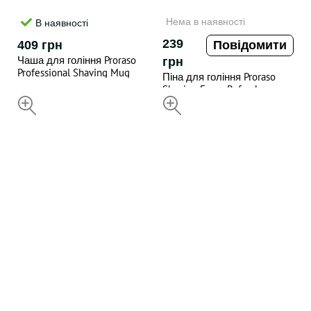
Нема в наявності
В наявності
239
409 грн
Повідомити
Чаша для гоління Proraso
грн
Professional Shaving Mug
Піна для гоління Proraso
Shaving Foam Refresh
Eucalyptus 300ML
НЕДОСТУПНИЙ
НЕДОСТУПНИЙ