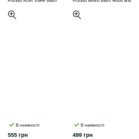
Proraso After shave Balm
Proraso Beard Balm Wood and
Refresh 100ML
Spice 100ML
В наявності
В наявності
555 грн
499 грн