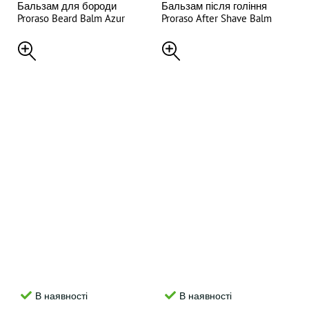
Бальзам для бороди
Бальзам після гоління
Proraso Beard Balm Azur
Proraso After Shave Balm
Lime 100ML
Azur Lime 100 мл
В наявності
В наявності