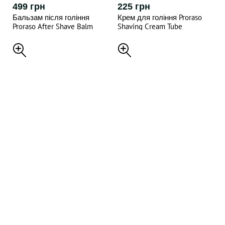
499 грн
225 грн
Бальзам після гоління
Крем для гоління Proraso
Proraso After Shave Balm
Shaving Cream Tube
Cypress & Vetyver 100ML
Sensitive , 150ML