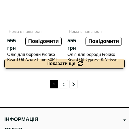
Нема в наявності
Нема в наявності
555
555
Повідомити
Повідомити
грн
грн
Олія для бороди Proraso
Олія для бороди Proraso
Beard Oil Azure Lime 30ML
Beard Oil Cypress & Vetyver
Показати ще
30ML
1
2
ІНФОРМАЦІЯ