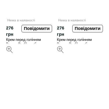
Нема в наявності
Нема в наявності
276
276
Повідомити
Повідомити
грн
грн
Крем перед голінням
Крем перед голінням
Proraso Pre Shave Cream
Proraso Pre Shave Cream
Nourish 100ML
Protective 100ML
НЕДОСТУПНИЙ
НЕДОСТУПНИЙ