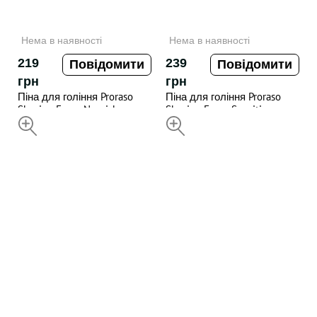
Нема в наявності
Нема в наявності
219
239
Повідомити
Повідомити
грн
грн
Піна для гоління Proraso
Піна для гоління Proraso
Shaving Foam Nourish
Shaving Foam Sensitive
Sandalwood 300ML
Green Tea 300ML
НЕДОСТУПНИЙ
НЕДОСТУПНИЙ