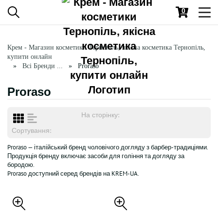
0
Toggl
navig
Крем - Магазин косметики Тернопіль, якісна косметика Тернопіль,
купити онлайн
Всі Бренди ...
Proraso
Proraso
На сторінку:
Сортування:
Proraso — італійський бренд чоловічого догляду з барбер-традиціями.
Продукція бренду включає засоби для гоління та догляду за
бородою.
Proraso доступний серед брендів на KREM-UA.