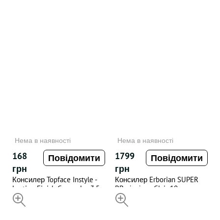
Нема в наявності
Нема в наявності
168
1799
Повідомити
Повідомити
грн
грн
Консилер Topface Instyle -
Консилер Erborian SUPER
Lasting Finish Concealer 3,5
BB відтінок Clair 10 мл
мл - "05"
НЕДОСТУПНИЙ
НЕДОСТУПНИЙ