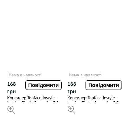
Нема в наявності
Нема в наявності
168
168
Повідомити
Повідомити
грн
грн
Консилер Topface Instyle -
Консилер Topface Instyle -
Lasting Finish Concealer 3,5
Lasting Finish Concealer 3,5
мл - "03"
НЕДОСТУПНИЙ
мл - "04"
НЕДОСТУПНИЙ