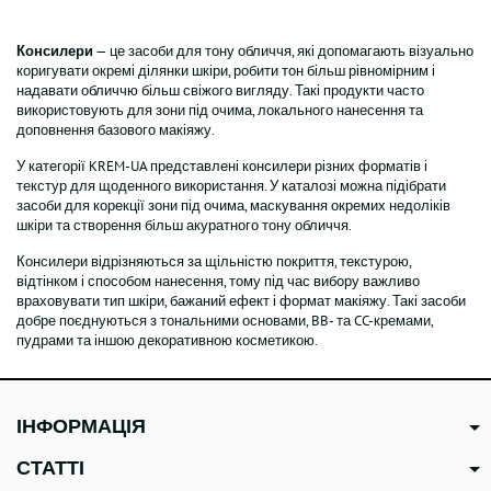
Консилери
— це засоби для тону обличчя, які допомагають візуально
коригувати окремі ділянки шкіри, робити тон більш рівномірним і
надавати обличчю більш свіжого вигляду. Такі продукти часто
використовують для зони під очима, локального нанесення та
доповнення базового макіяжу.
У категорії KREM-UA представлені консилери різних форматів і
текстур для щоденного використання. У каталозі можна підібрати
засоби для корекції зони під очима, маскування окремих недоліків
шкіри та створення більш акуратного тону обличчя.
Консилери відрізняються за щільністю покриття, текстурою,
відтінком і способом нанесення, тому під час вибору важливо
враховувати тип шкіри, бажаний ефект і формат макіяжу. Такі засоби
добре поєднуються з тональними основами, BB- та CC-кремами,
пудрами та іншою декоративною косметикою.
ІНФОРМАЦІЯ
СТАТТІ