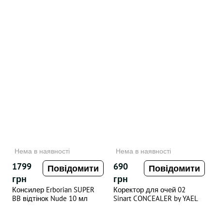
Нема в наявності
Нема в наявності
1799
690
Повідомити
Повідомити
грн
грн
Консилер Erborian SUPER
Коректор для очей 02
BB відтінок Nude 10 мл
Sinart CONCEALER by YAEL
3.5 г