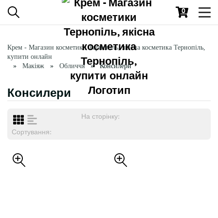
0
Toggl
navig
Крем - Магазин косметики Тернопіль, якісна косметика Тернопіль,
купити онлайн
Макіяж
Обличчя
Консилери
Консилери
На сторінку:
Сортування: