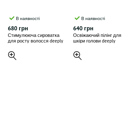
В наявності
В наявності
680 грн
640 грн
Стимулююча сироватка
Освіжаючий пілінг для
для росту волосся deeply
шкіри голови deeply
hair growth serum , 100 ml
refreshing scalp peeling , 200
ml