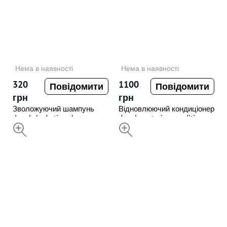
Нема в наявності
Нема в наявності
320
1100
Повідомити
Повідомити
грн
грн
Зволожуючий шампунь
Відновлюючий кондиціонер
deeply hydrating shampoo ,
deeply restoring conditioner ,
250 ml
НЕДОСТУПНИЙ
1000 ml
НЕДОСТУПНИЙ