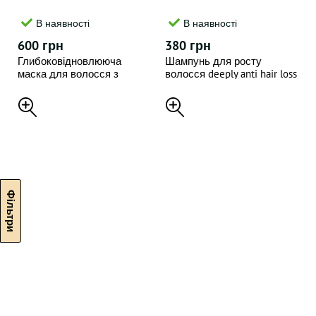
В наявності
В наявності
600 грн
380 грн
Глибоковідновлююча
Шампунь для росту
маска для волосся з
волосся deeply anti hair loss
протеїнами deeply protein
shampoo , 250 ml
restoring hair mask , 300 ml