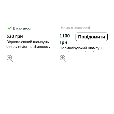
Нема в наявності
В наявності
1100
320 грн
Повідомити
Відновлюючий шампунь
грн
deeply restoring shampoo ,
Нормалізуючий шампунь
250 ml
deeply normalizing shampoo ,
НЕДОСТУПНИЙ
1000 ml
НЕДОСТУПНИЙ