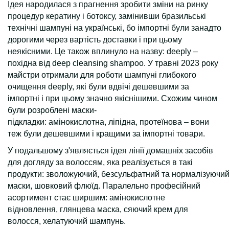
Ідея народилася з прагнення зробити зміни на ринку
процедур кератину і ботоксу, замінивши бразильські
технічні шампуні на українські, бо імпортні були занадто
дорогими через вартість доставки і при цьому
неякісними. Це також вплинуло на назву: deeply –
похідна від deep cleansing shampoo. У травні 2023 року
майстри отримали для роботи шампуні глибокого
очищення deeply, які були вдвічі дешевшими за
імпортні і при цьому значно якіснішими. Схожим чином
були розроблені маски-
підкладки: амінокислотна, ліпідна, протеїнова – вони
теж були дешевшими і кращими за імпортні товари.
У подальшому з'являється ідея лінії домашніх засобів
для догляду за волоссям, яка реалізується в такі
продукти: зволожуючий, безсульфатний та нормалізуючий
маски, шовковий флюїд. Паралельно професійний
асортимент стає ширшим: амінокислотне
відновлення, глянцева маска, сяючий крем для
волосся, хелатуючий шампунь.