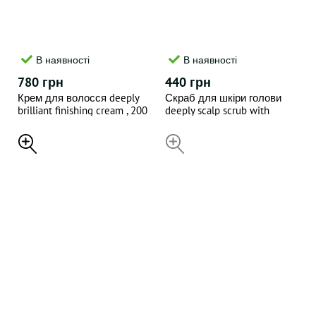
В наявності
В наявності
780 грн
440 грн
Крем для волосся deeply
Скраб для шкіри голови
brilliant finishing cream , 200
deeply scalp scrub with
ml
apricot kernel , 300 ml
НЕДОСТУПНИЙ