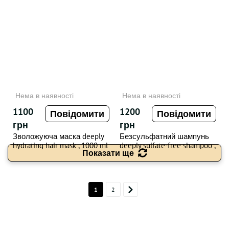
Нема в наявності
Нема в наявності
1100
1200
Повідомити
Повідомити
грн
грн
Зволожуюча маска deeply
Безсульфатний шампунь
hydrating hair mask , 1000 ml
deeply sulfate-free shampoo ,
Показати ще
1000 ml
1
2