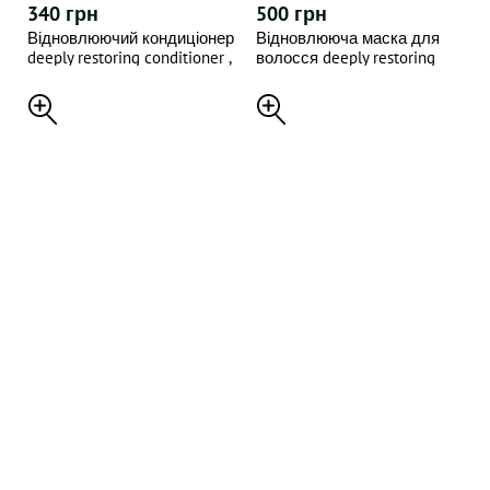
340 грн
500 грн
Відновлюючий кондиціонер
Відновлююча маска для
deeply restoring conditioner ,
волосся deeply restoring
250 ml
hair mask , 300 ml