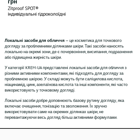
грн
Zitproof SPOT®
індивідуальні гідроколоїдні
пластирі 36 шт
Локальні засоби для обличчя
— це косметика для точкового
догляду за проблемними ділянками шкіри. Такі засоби наносять
локально на окремі зони, де є почервоніння, висипання, подразнення
або підвищена жирність шкіри.
У категорії KREM-UA представлені локальні засоби для обличчя з
різними активними компонентами, які підходять для догляду за
проблемною шкірою. У складі можуть бути саліцилова кислота,
ніацинамід, цинк, азелаїнова кислота та інші компоненти, які часто
використовують у точковому догляді.
Локальні засоби добре доповнюють базову рутину догляду, яка
включає очищення, тонізацію та зволоження. Їх зручно
використовувати саме на окремих ділянках шкіри, не
перевантажуючи весь догляд більш активними формулами.