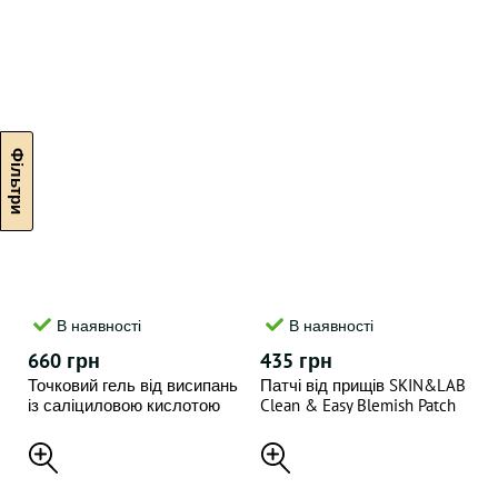
В наявності
В наявності
660 грн
435 грн
Точковий гель від висипань
Патчі від прищів SKIN&LAB
із саліциловою кислотою
Clean & Easy Blemish Patch
та цинком Clean-Up AV Free
54 pcs
Vanishing Spot Gel 10 мл