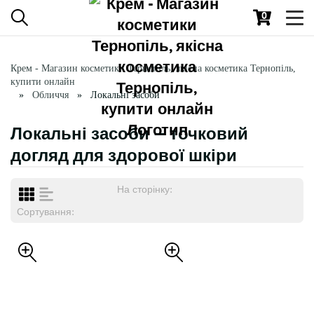
0
Toggl
navig
Крем - Магазин косметики Тернопіль, якісна косметика Тернопіль,
купити онлайн
Обличчя
Локальні засоби
Локальні засоби — точковий
догляд для здорової шкіри
На сторінку:
Сортування: