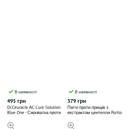
В наявності
В наявності
495 грн
379 грн
Dr.Ceuracle АC Cure Solution
Патчі проти прищів з
Blue One - Сироватка проти
екстрактом центелли Purito
акне для локального
Seoul Wonder Releaf Centella
застосування , 50 ml
Spot Patch 51 patches
НЕДОСТУПНИЙ
НЕДОСТУПНИЙ