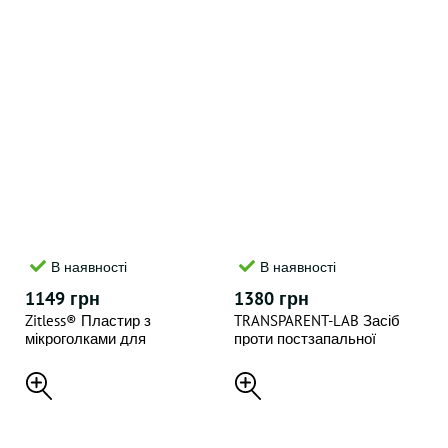
В наявності
В наявності
1149 грн
1380 грн
Zitless® Пластир з
TRANSPARENT-LAB Засіб
мікроголками для
проти постзапальної
підшкірних висипань 5 шт
гіперпігментації 30 мл P.I.H
SUN SPOT FADING
TREATMENT