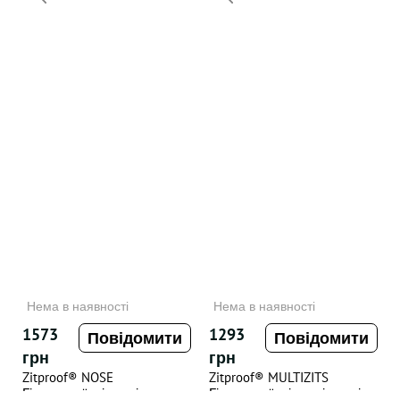
Нема в наявності
Нема в наявності
1573
1293
Повідомити
Повідомити
грн
грн
Zitproof® NOSE
Zitproof® MULTIZITS
Гідроколоїдні патчі для
Гідроколоїдні патчі розміру