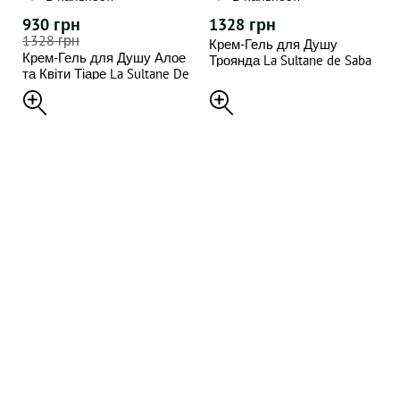
930 грн
1328 грн
1328 грн
Крем-Гель для Душу
Крем-Гель для Душу Алое
Троянда La Sultane de Saba
та Квіти Тіаре La Sultane De
Voyage Délices Shower
Saba Voyage Iles Shower
Cream Rose Fragrance 200мл
Cream Tiare Flowers and
Aloe Vera 200мл