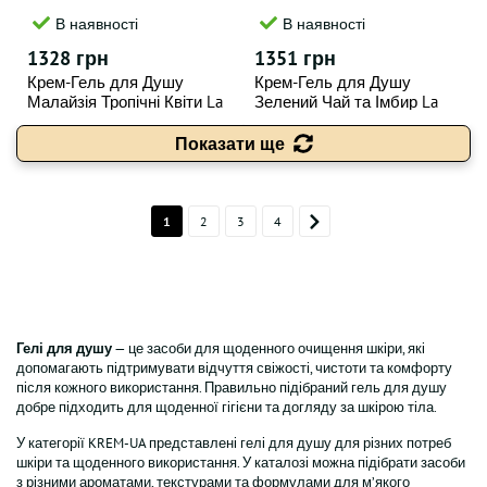
В наявності
В наявності
1328 грн
1351 грн
Крем-Гель для Душу
Крем-Гель для Душу
Малайзія Тропічні Квіти La
Зелений Чай та Імбир La
Sultane de Saba Voyage
Sultane de Saba Voyage
Malaisie Shower Cream
Darjeeling Shower Cream
Показати ще
Champaka - Tropical Flowers
Ginger Green Tea 200мл
200мл
1
2
3
4
Гелі для душу
— це засоби для щоденного очищення шкіри, які
допомагають підтримувати відчуття свіжості, чистоти та комфорту
після кожного використання. Правильно підібраний гель для душу
добре підходить для щоденної гігієни та догляду за шкірою тіла.
У категорії KREM-UA представлені гелі для душу для різних потреб
шкіри та щоденного використання. У каталозі можна підібрати засоби
з різними ароматами, текстурами та формулами для м’якого