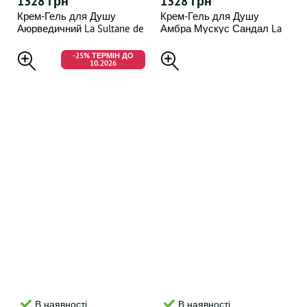
1328 грн
1328 грн
Крем-Гель для Душу
Крем-Гель для Душу
Аюрведичний La Sultane de
Амбра Мускус Сандал La
Saba Voyage Epices Shower
Sultane De Saba Shower
Cream Ayurvedic Amber
Cream Amber Musk
-25% ТЕРМІН ДО
10.2026
Vanilla Patchouli
Sandalwood 200мл
В наявності
В наявності