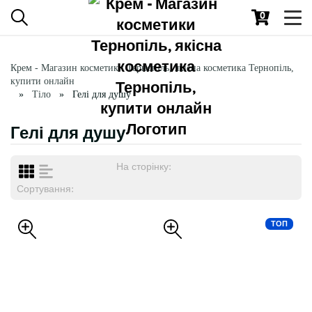
0
Toggl
navig
Крем - Магазин косметики Тернопіль, якісна косметика Тернопіль,
купити онлайн
Тіло
Гелі для душу
Гелі для душу
На сторінку:
Сортування:
ТОП