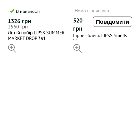
Нема в наявності
В наявності
520
1326 грн
Повідомити
1560 грн
грн
Літній набір LIPSS SUMMER
Lipper-блиск LIPSS Smells
MARKET DROP 3в1
like money
НЕДОСТУПНИЙ
НЕДОСТУПНИЙ