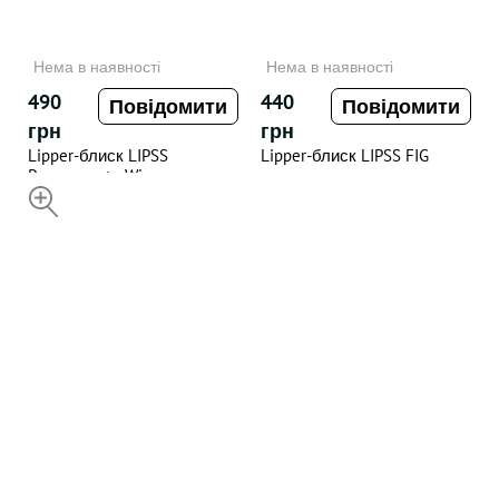
Нема в наявності
Нема в наявності
490
440
Повідомити
Повідомити
грн
грн
Lipper-блиск LIPSS
Lipper-блиск LIPSS FIG
Pomegranate Wine
НЕДОСТУПНИЙ