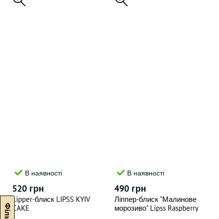
В наявності
В наявності
520 грн
490 грн
Lipper-блиск LIPSS KYIV
Ліппер-блиск "Малинове
CAKE
морозиво" Lipss Raspberry
Gelato