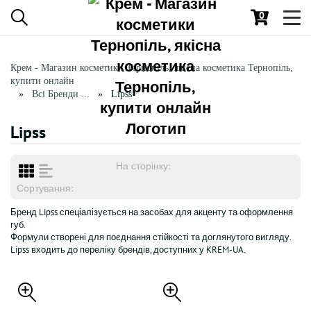
0
Toggl
navig
Крем - Магазин косметики Тернопіль, якісна косметика Тернопіль,
купити онлайн
Всі Бренди ...
Lipss
Lipss
На сторінку:
Сортування:
Бренд Lipss спеціалізується на засобах для акценту та оформлення
губ.
Формули створені для поєднання стійкості та доглянутого вигляду.
Lipss входить до переліку брендів, доступних у KREM-UA.