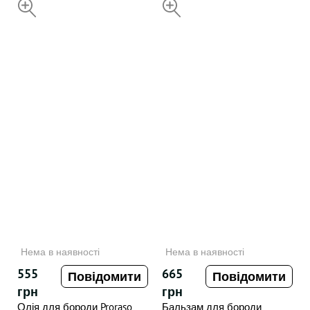
60 г
НЕДОСТУПНИЙ
НЕДОСТУПНИЙ
Нема в наявності
Нема в наявності
555
665
Повідомити
Повідомити
грн
грн
Олія для бороди Proraso
Бальзам для бороди