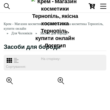
0
Toggl
navig
Крем - Магазин косметики Тернопіль, якісна косметика Тернопіль,
купити онлайн
Для Чоловіків
Засоби для бороди
Засоби для бороди
На сторінку:
Сортування: