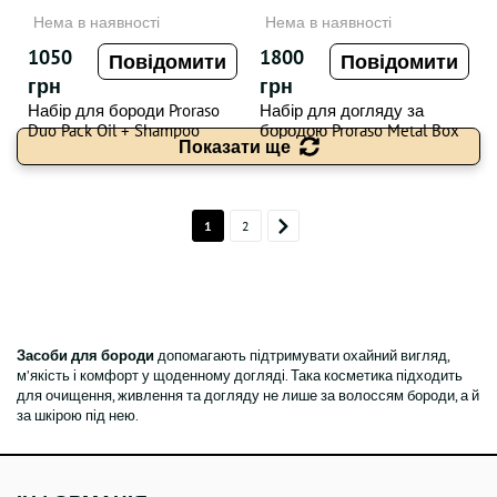
Нема в наявності
Нема в наявності
1050
1800
Повідомити
Повідомити
грн
грн
Набір для бороди Proraso
Набір для догляду за
Duo Pack Oil + Shampoo
бородою Proraso Metal Box
Показати ще
Wood & Spice
Beard Care - WS
1
2
Засоби для бороди
допомагають підтримувати охайний вигляд,
м’якість і комфорт у щоденному догляді. Така косметика підходить
для очищення, живлення та догляду не лише за волоссям бороди, а й
за шкірою під нею.