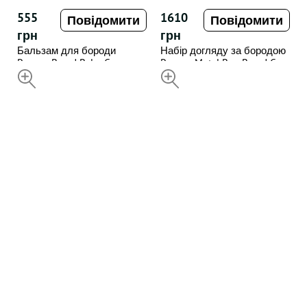
555
1610
Повідомити
Повідомити
грн
грн
Бальзам для бороди
Набір догляду за бородою
Proraso Beard Balm Cypress
Proraso Metal Box Beard Care
& Vetyver 100ML
НЕДОСТУПНИЙ
- Azur Lime
НЕДОСТУПНИЙ