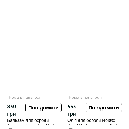
Нема в наявності
Нема в наявності
830
555
Повідомити
Повідомити
грн
грн
Бальзам для бороди
Олія для бороди Proraso
American Crew Beard Balm
Beard Oil Azure Lime 30ML