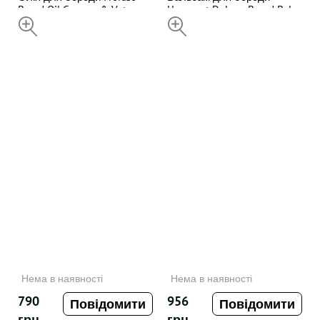
Beard Oil Cypress & Vetyver
Uppercut Deluxe Beard Balm
30ML
НЕДОСТУПНИЙ
100 мл
НЕДОСТУПНИЙ
Нема в наявності
Нема в наявності
790
956
Повідомити
Повідомити
грн
грн