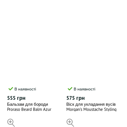
В наявності
В наявності
555 грн
575 грн
Бальзам для бороди
Віск для укладання вусів
Proraso Beard Balm Azur
Morgan's Moustache Styling
Lime 100ML
Wax Twist & Twiddle 50 г
НЕДОСТУПНИЙ
НЕДОСТУПНИЙ