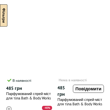
Нема в наявності
В наявності
485
485 грн
Повідомити
Парфумований спрей-міст
грн
для тіла Bath & Body Works
Парфумований спрей-міст
Pink Paradise , 236 мл
для тіла Bath & Body Works
-40%
Jolly Gingerbread village , 236