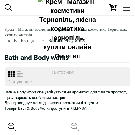
0
Toggl
navig
Крем - Магазин косметики Тернопіль, якісна косметика Тернопіль,
купити онлайн
Всі Бренди ...
Bath and Body works
Bath and Body works
На сторінку:
Сортування:
Bath & Body Works спеціалізується на ароматах для тіла та простору,
що створюють особливий настрій.
Бренд поєднує догляд і виразні ароматичні акценти.
Товари Bath & Body Works доступні в KREM-UA.
НЕДОСТУПНИЙ