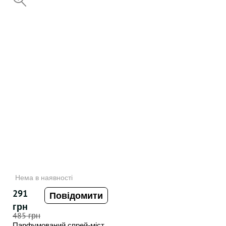
НЕДОСТУПНИЙ
мл
Нема в наявності
291
Повідомити
грн
485 грн
Парфумований спрей-міст