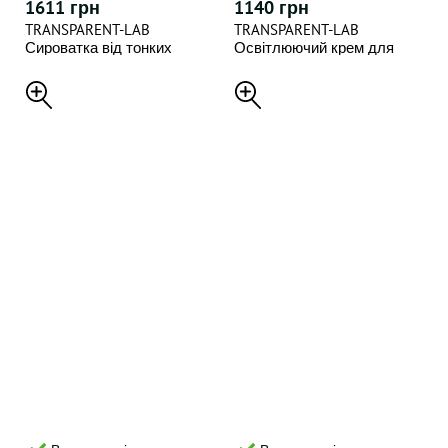
1611 грн
1140 грн
TRANSPARENT-LAB
TRANSPARENT-LAB
Сироватка від тонких
Освітлюючий крем для
зморшок і для пружної
обличчя 50 мл.
шкіри SUPER C SERUM, 30
NIACINAMIDE GLOW CREAM
мл