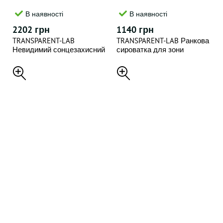
В наявності
В наявності
2202 грн
1140 грн
TRANSPARENT-LAB
TRANSPARENT-LAB Ранкова
Невидимий сонцезахисний
сироватка для зони
крем 100 мл. INVISIBLE
навколо очей 15 мл. DE-
SUNSCREEN SPF50+
BLOAT SOOTHING EYE
SERUM