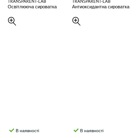
TRANSPARENT-LAB
TRANSPARENT-LAB
Освітлююча сироватка
Антиоксидантна сироватка
проти старіння GENTLE
PROTECT + CORRECT SERUM,
REJUVENATION SERUM, 30
30 мл
мл
В наявності
В наявності