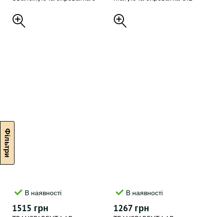
гліцерином Pure glycerin
PATROL SERUM, 30 мл
face serum, 50 мл
В наявності
В наявності
1515 грн
1267 грн