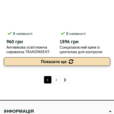
В наявності
В наявності
960 грн
1896 грн
Антивікова освітлююча
Сонцезахисний крем із
сироватка TRANSPARENT-
центелою для контролю
LAB Ascorbic C15 30 мл
жирності шкіри
TRANSPARENT-LAB OIL-
Показати ще
CONTROL ULTRA FLUID CICA
SUNSCREEN, 100 ml
1
2
ІНФОРМАЦІЯ