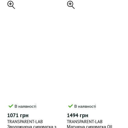
та схильної до акне
BLEMISH CONTROL BHA
CLEANSER PH 3.5 150 мл
В наявності
В наявності
1071 грн
1494 грн
TRANSPARENT-LAB
TRANSPARENT-LAB
Зволожуюча сироватка з
Матуюча сироватка OIL