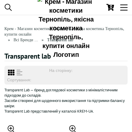
0
Toggl
navig
Крем - Магазин косметики Тернопіль, якісна косметика Тернопіль,
купити онлайн
Всі Бренди ...
Transparent lab
Transparent lab
На сторінку:
Сортування:
Transparent Lab — бренд доглядової косметики з мінімалістичним
підходом до складів.
Засоби створені для щоденного використання та підтримки балансу
шкіри.
Transparent Lab представлений у каталозі KREM-UA.