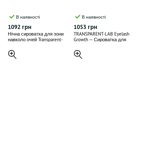
В наявності
В наявності
1092 грн
1053 грн
Нічна сироватка для зони
TRANSPARENT-LAB Eyelash
навколо очей Transparent-
Growth — Сироватка для
Lab Eye Repair Complex 15
відновлення та росту вій і
мл
брів, 8 мл