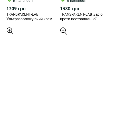
В наявності
В наявності
1209 грн
1380 грн
TRANSPARENT-LAB
TRANSPARENT-LAB Засіб
Ультразволожуючий крем
проти постзапальної
для обличчя 50 мл.
гіперпігментації 30 мл P.I.H
BARRIER RESTORING
SUN SPOT FADING
HYDRATING CREAM
TREATMENT