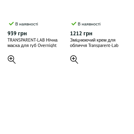
В наявності
В наявності
939 грн
1212 грн
TRANSPARENT-LAB Нічна
Зміцнюючий крем для
маска для губ Overnight
обличчя Transparent-Lab
soft + Smooth lip treatment,
Bakuchiol Firming Cream 50
15 мл
мл