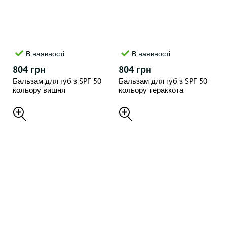
В наявності
В наявності
804 грн
804 грн
Бальзам для губ з SPF 50
Бальзам для губ з SPF 50
кольору вишня
кольору тераккота
TRANSPARENT-LAB CHERRY -
TRANSPARENT-LAB
TINTED LIPGLOSS SPF, 15 мл
TERRACOTA- TINTED
LIPGLOSS SPF, 15 мл