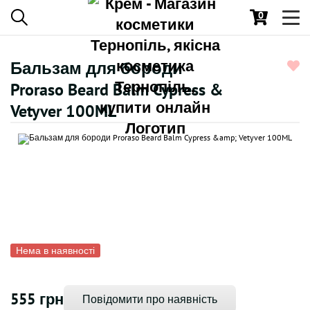
0
Toggl
navig
Бальзам для бороди
Proraso Beard Balm Cypress &
Vetyver 100ML
Нема в наявності
555 грн
Повідомити про наявність