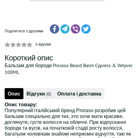
Поділитися з друзями
0
відгуків
Короткий опис
Бальзам для бороди Proraso Beard Balm Cypress & Vetyver
100ML
Опис
Відгуки
Оплата і доставка
(0)
Опис товару:
Популярний італійський бренд Proraso розробив цей
бальзам спеціально для тих, хто хоче мати красиве,
доглянуте, густе волосся на обличчі. При відпусканні
бороди та вусів, на початковій стадії росту волосся,
багатьом чоловікам знайомі неприємні відчуття, такі як