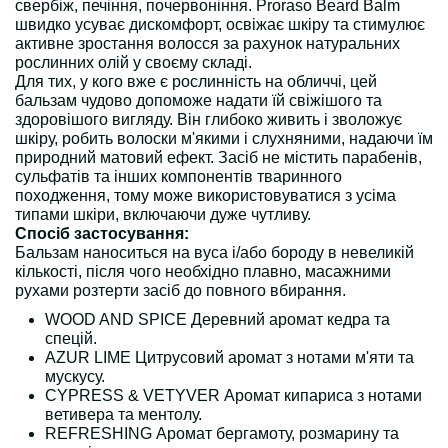
свербіж, печіння, почервоніння. Proraso Beard Balm
швидко усуває дискомфорт, освіжає шкіру та стимулює
активне зростання волосся за рахунок натуральних
рослинних олій у своєму складі.
Для тих, у кого вже є рослинність на обличчі, цей
бальзам чудово допоможе надати їй свіжішого та
здоровішого вигляду. Він глибоко живить і зволожує
шкіру, робить волоски м'якими і слухняними, надаючи їм
природний матовий ефект. Засіб не містить парабенів,
сульфатів та інших компонентів тваринного
походження, тому може використовуватися з усіма
типами шкіри, включаючи дуже чутливу.
Спосіб застосування:
Бальзам наноситься на вуса і/або бороду в невеликій
кількості, після чого необхідно плавно, масажними
рухами розтерти засіб до повного вбирання.
WOOD AND SPICE Деревний аромат кедра та
спецій.
AZUR LIME Цитрусовий аромат з нотами м'яти та
мускусу.
CYPRESS & VETYVER Аромат кипариса з нотами
ветивера та ментолу.
REFRESHING Аромат бергамоту, розмарину та