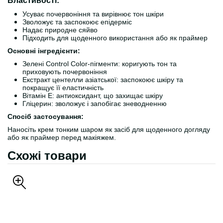
Властивості:
Усуває почервоніння та вирівнює тон шкіри
Зволожує та заспокоює епідерміс
Надає природне сяйво
Підходить для щоденного використання або як праймер
Основні інгредієнти:
Зелені Control Color-пігменти: коригують тон та
приховують почервоніння
Екстракт центелли азіатської: заспокоює шкіру та
покращує її еластичність
Вітамін Е: антиоксидант, що захищає шкіру
Гліцерин: зволожує і запобігає зневодненню
Спосіб застосування:
Наносіть крем тонким шаром як засіб для щоденного догляду
або як праймер перед макіяжем.
Схожі товари