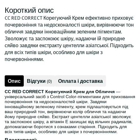
Короткий опис
CC RED CORRECT Корегуючий Крем ефективно приховує
почервоніння та недосконалості шкіри, вирівнюючи тон
обличчя завдяки інноваційним зеленим пігментам.
Зволожує та заспокоює шкіру, надаючи їй природне
сяйво завдяки екстракту центелли азіатської. Підходить
для всіх типів шкіри, особливо для шкіри з
почервоніннями.
Опис
Відгуки
Оплата і доставка
(0)
CC RED CORRECT Корегуючий Крем для Обличчя
—
універсальний засіб з Control Color-пігментами для приховання
почервоніння та недосконалостей шкіри. Завдяки
інноваційному зеленому пігменту, крем підлаштовується під
ваш природний тон, вирівнюючи колір обличчя та надаючи
йому природне сяйво. Екстракт центелли азіатської зволожує
та заспокоює шкіру, а вітамін Е захищає від вільних радикалів,
допомагаючи боротися з ознаками старіння. Підходить для
всіх типів шкіри, особливо для шкіри з почервоніннями.