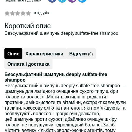
Поділитися з друзями
0
відгуків
Короткий опис
Безсульфатний шампунь deeply sulfate-free shampoo
Опис
Характеристики
Відгуки
(0)
Оплата і доставка
Безсульфатний шампунь deeply sulfate-free
shampoo
Безсульфатний шампунь deeply sulfate-free shampoo —
шампунь для лагідного очищення сухого типу шкіри
голови та волосся. Містить активні інгредієнти:
протеїни, амінокислоти та вітаміни, екстракт календули
та липи, кокосову олію та пантенол, які пом’якшують та
розплутують волосся. Працюючи делікатно,
цей шампунь проти сухості дбайливо очищує шкіру
голови, не порушуючи гідроліпідний баланс. Засіб
містить велику кількість зволожуючих агентів, тому