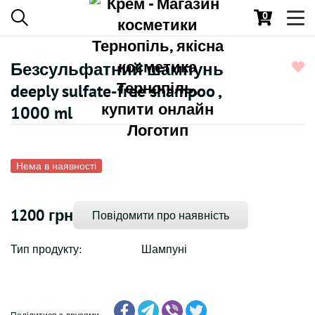
0
Toggl
navig
Безсульфатний шампунь
deeply sulfate-free shampoo ,
1000 ml
Нема в наявності
1200 грн
Повідомити про наявність
Тип продукту:
Шампуні