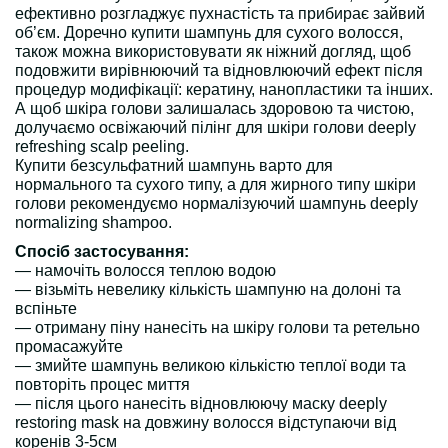
ефективно розгладжує пухнастість та прибирає зайвий
об’єм. Доречно купити шампунь для сухого волосся,
також можна використовувати як ніжний догляд, щоб
подовжити вирівнюючий та відновлюючий ефект після
процедур модифікації: кератину, нанопластики та інших.
А щоб шкіра голови залишалась здоровою та чистою,
долучаємо освіжаючий пілінг для шкіри голови deeply
refreshing scalp peeling.
Купити безсульфатний шампунь варто для
нормального та сухого типу, а для жирного типу шкіри
голови рекомендуємо нормалізуючий шампунь deeply
normalizing shampoo.
Спосіб застосування:
— намочіть волосся теплою водою
— візьміть невелику кількість шампуню на долоні та
вспіньте
— отриману піну нанесіть на шкіру голови та ретельно
промасажуйте
— змийте шампунь великою кількістю теплої води та
повторіть процес миття
— після цього нанесіть відновлюючу маску deeply
restoring mask на довжину волосся відступаючи від
коренів 3-5см