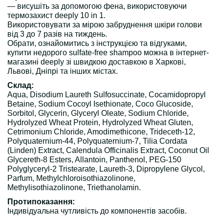
— висушіть за допомогою фена, використовуючи
термозахист deeply 10 in 1.
Використовувати за мірою забруднення шкіри голови
від 3 до 7 разів на тиждень.
Обрати, ознайомитись з інструкцією та відгуками,
купити недорого sulfate-free shampoo можна в інтернет-
магазині deeply зі швидкою доставкою в Харкові,
Львові, Дніпрі та інших містах.
Склад:
Aqua, Disodium Laureth Sulfosuccinate, Cocamidopropyl
Betaine, Sodium Cocoyl Isethionate, Coco Glucoside,
Sorbitol, Glycerin, Glyceryl Oleate, Sodium Chloride,
Hydrolyzed Wheat Protein, Hydrolyzed Wheat Gluten,
Cetrimonium Chloride, Amodimethicone, Trideceth-12,
Polyquaternium-44, Polyquaternium-7, Tilia Cordata
(Linden) Extract, Calendula Officinalis Extract, Coconut Oil
Glycereth-8 Esters, Allantoin, Panthenol, PEG-150
Polyglyceryl-2 Tristearate, Laureth-3, Dipropylene Glycol,
Parfum, Methylchloroisothiazolinone,
Methylisothiazolinone, Triethanolamin.
Протипоказання:
Індивідуальна чутливість до компонентів засобів.