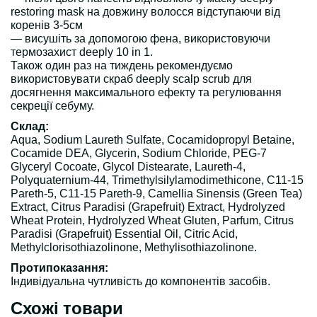
restoring mask на довжину волосся відступаючи від
коренів 3-5см
— висушіть за допомогою фена, використовуючи
термозахист deeply 10 in 1.
Також один раз на тиждень рекомендуємо
використовувати скраб deeply scalp scrub для
досягнення максимального ефекту та регулювання
секреції себуму.
Склад:
Aqua, Sodium Laureth Sulfate, Cocamidоpropyl Betaine,
Cocamide DEA, Glycerin, Sodium Сhloride, PEG-7
Glyceryl Cocoate, Glycol Distearate, Laureth-4,
Polyquaternium-44, Trimethylsilylamodimethicone, C11-15
Pareth-5, C11-15 Pareth-9, Camellia Sinensis (Green Tea)
Extract, Citrus Paradisi (Grapefruit) Extract, Hydrolyzed
Wheat Protein, Hydrolyzed Wheat Gluten, Parfum, Citrus
Paradisi (Grapefruit) Essential Oil, Citric Acid,
Methylclorisothiazolinone, Methylisothiazolinone.
Протипоказання:
Індивідуальна чутливість до компонентів засобів.
Схожі товари