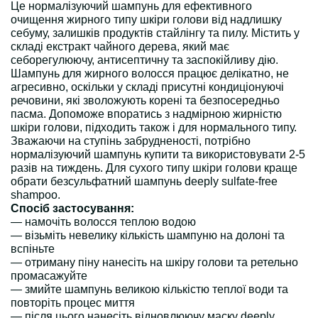
Це нормалізуючий шампунь для ефективного
очищення жирного типу шкіри голови від надлишку
себуму, залишків продуктів стайлінгу та пилу. Містить у
складі екстракт чайного дерева, який має
себорегулюючу, антисептичну та заспокійливу дію.
Шампунь для жирного волосся працює делікатно, не
агресивно, оскільки у складі присутні кондиціонуючі
речовини, які зволожують корені та безпосередньо
пасма. Допоможе впоратись з надмірною жирністю
шкіри голови, підходить також і для нормального типу.
Зважаючи на ступінь забрудненості, потрібно
нормалізуючий шампунь купити та використовувати 2-5
разів на тиждень. Для сухого типу шкіри голови краще
обрати безсульфатний шампунь deeply sulfate-free
shampoo.
Спосіб застосування:
— намочіть волосся теплою водою
— візьміть невелику кількість шампуню на долоні та
вспіньте
— отриману піну нанесіть на шкіру голови та ретельно
промасажуйте
— змийте шампунь великою кількістю теплої води та
повторіть процес миття
— після цього нанесіть відновлюючу маску deeply