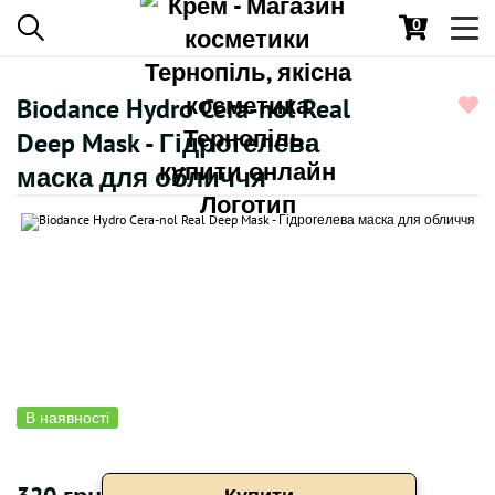
0
Toggl
navig
Biodance Hydro Cera-nol Real
Deep Mask - Гідрогелева
маска для обличчя
В наявності