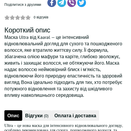
Поділитися з друзями
0
відгуків
Короткий опис
Маска Ultra від Kaaral — це інтенсивний
відновлювальний догляд для сухого та пошкодженого
волосся, яке втратило життєву силу. Її формула,
збагачена олією мафури та каріте, глибоко зволожує,
живить і захищає волосся, не обтяжуючи його. Маска
надає волоссю неймовірний блиск і м'якість,
відновлюючи його природну еластичність та здоровий
вигляд. Вона ідеально підходить для тих, хто потребує
потужного відновлення та захисту від шкідливого
впливу навколишнього середовища.
Опис
Відгуки
Оплата і доставка
(0)
Ultra – це нова маска для інтенсивного відновлювального догляду,
особливо рекомендована для сухого, пошкодженого волосся, та