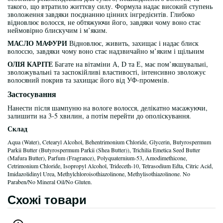
такого, що втратило життєву силу. Формула надає високий ступень
зволоження завдяки поєднанню цінних інгредієнтів. Глибоко
відновлює волосся, не обтяжуючи його, завдяки чому воно стає
неймовірно блискучим і м’яким.
МАСЛО МАФУРИ
Відновлює, живить, захищає і надає блиск
волоссю, завдяки чому воно стає надзвичайно м’яким і щільним
ОЛIЯ КАРІТЕ
Багате на вітаміни А, D та Е, має пом’якшувальні,
зволожувальні та заспокійливі властивості, інтенсивно зволожує
волосяний покрив та захищає його від УФ-променів.
Застосування
Нанести після шампуню на вологе волосся, делікатно масажуючи,
залишити на 3-5 хвилин, а потім перейти до ополіскування.
Склад
Aqua (Water), Cetearyl Alcohol, Behentrimonium Chloride, Glycerin, Butyrospermum
Parkii Butter (Butyrospermum Parkii (Shea Butter)), Trichilia Emetica Seed Butter
(Mafura Butter), Parfum (Fragrance), Polyquaternium-53, Amodimethicone,
Cetrimonium Chloride, Isopropyl Alcohol, Trideceth-10, Tetrasodium Edta, Citric Acid,
Imidazolidinyl Urea, Methylchloroisothiazolinone, Methylisothiazolinone. No
Paraben/No Mineral Oil/No Gluten.
Схожі товари