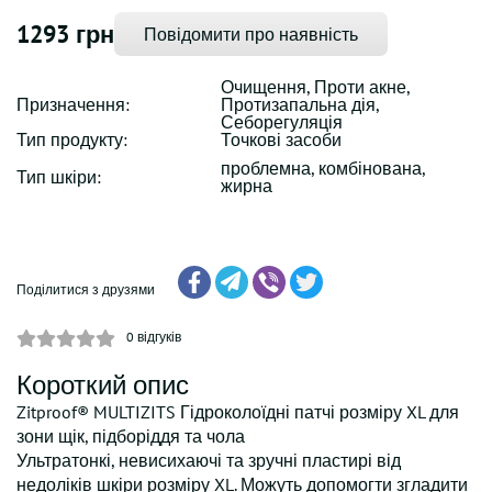
1293 грн
Повідомити про наявність
Очищення, Проти акне,
Призначення:
Протизапальна дія,
Себорегуляція
Тип продукту:
Точкові засоби
проблемна, комбінована,
Тип шкіри:
жирна
Поділитися з друзями
0
відгуків
Короткий опис
Zitproof® MULTIZITS Гідроколоїдні патчі розміру XL для
зони щік, підборіддя та чола
Ультратонкі, невисихаючі та зручні пластирі від
недоліків шкіри розміру XL. Можуть допомогти згладити