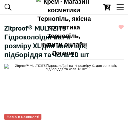
0
Toggl
navig
Zitproof® MULTIZITS
Гідроколоїдні патчі
розміру XL для зони щік,
підборіддя та чола 10 шт
Нема в наявності