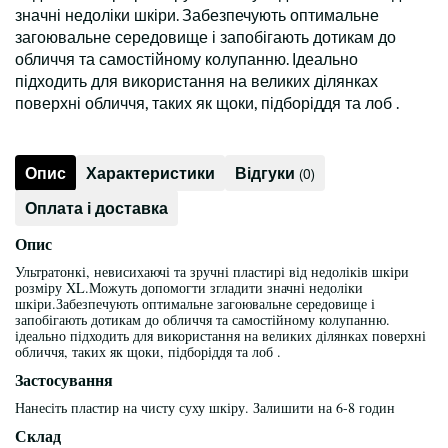
значні недоліки шкіри. Забезпечують оптимальне
загоювальне середовище і запобігають дотикам до
обличчя та самостійному колупанню. Ідеально
підходить для використання на великих ділянках
поверхні обличчя, таких як щоки, підборіддя та лоб .
Опис
Характеристики
Відгуки
(0)
Оплата і доставка
Опис
Ультратонкі, невисихаючі та зручні пластирі від недоліків шкіри
розміру XL.Можуть допомогти згладити значні недоліки
шкіри.Забезпечують оптимальне загоювальне середовище і
запобігають дотикам до обличчя та самостійному колупанню.
ідеально підходить для використання на великих ділянках поверхні
обличчя, таких як щоки, підборіддя та лоб .
Застосування
Нанесіть пластир на чисту суху шкіру. Залишити на 6-8 годин
Склад