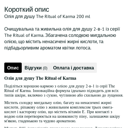
Короткий опис
Олія для душу The Ritual of Karma 200 ml
Очищувальна та живильна олія для душу 2-в-1 із серії
The Ritual of Karma. Збагачена солодкою мигдальною
олією, що містить ненасичені жирні кислоти, та
підбадьорливим ароматом квітки лотоса.
Опис
Відгуки
Оплата і доставка
(0)
Олія для душу The Ritual of Karma
Поділіться хорошою кармою з олією для душу 2-в-1 із серії The
Ritual of Karma. Інноваційна формула ідеально підходить для всіх
типів шкіри, включно з сухою, чутливою або схильною до лущення.
Містить солодку мигдальну олію, багату на ненасичені жирні
кислоти, ріпакову олію з живильним комплексом трьох омега-
кислот і касторову олію, що містить вітамін Е. При контакті з
водою олія перетворюється на шовковисту піну, залишаючи шкіру
м'якою, гладенькою та чудово ароматною.