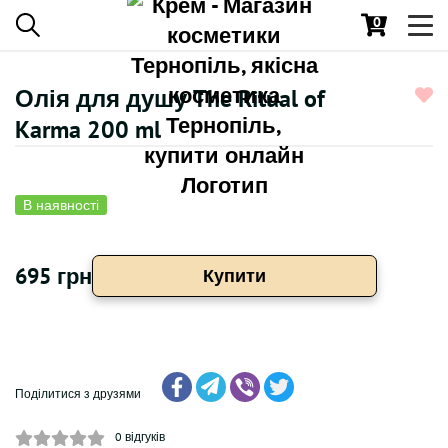
0
Toggl
navig
Олія для душу The Ritual of
Karma 200 ml
В наявності
695 грн
Купити
Поділитися з друзями
0
відгуків