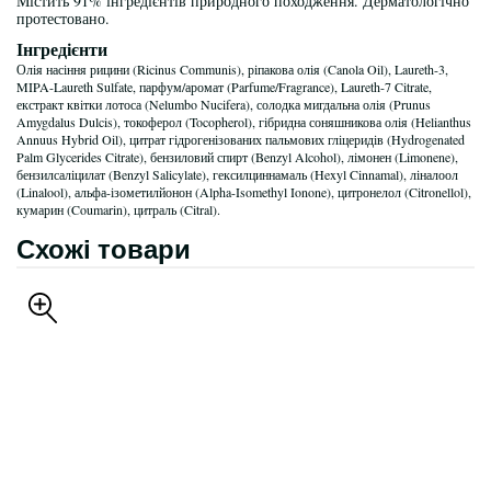
Містить 91% інгредієнтів природного походження. Дерматологічно
протестовано.
Інгредієнти
Олія насіння рицини (Ricinus Communis), ріпакова олія (Canola Oil), Laureth-3,
MIPA-Laureth Sulfate, парфум/аромат (Parfume/Fragrance), Laureth-7 Citrate,
екстракт квітки лотоса (Nelumbo Nucifera), солодка мигдальна олія (Prunus
Amygdalus Dulcis), токоферол (Tocopherol), гібридна соняшникова олія (Helianthus
Annuus Hybrid Oil), цитрат гідрогенізованих пальмових гліцеридів (Hydrogenated
Palm Glycerides Citrate), бензиловий спирт (Benzyl Alcohol), лімонен (Limonene),
бензилсаліцилат (Benzyl Salicylate), гексилциннамаль (Hexyl Cinnamal), ліналоол
(Linalool), альфа-ізометилйонон (Alpha-Isomethyl Ionone), цитронелол (Citronellol),
кумарин (Coumarin), цитраль (Citral).
Схожі товари