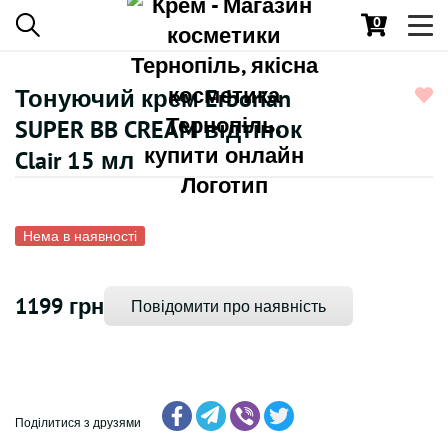
0
Toggl
navig
Тонуючий крем Erborian
SUPER BB CREAM відтінок
Clair 15 мл
Нема в наявності
1199 грн
Повідомити про наявність
Поділитися з друзями