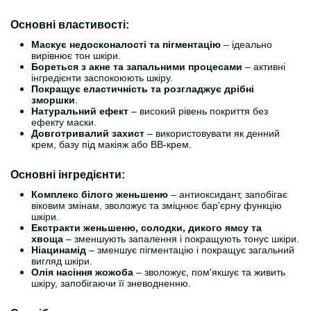
Основні властивості:
Маскує недосконалості та пігментацію
– ідеально
вирівнює тон шкіри.
Бореться з акне та запальними процесами
– активні
інгредієнти заспокоюють шкіру.
Покращує еластичність та розгладжує дрібні
зморшки
.
Натуральний ефект
– високий рівень покриття без
ефекту маски.
Довготривалий захист
– використовувати як денний
крем, базу під макіяж або BB-крем.
Основні інгредієнти:
Комплекс білого женьшеню
– антиоксидант, запобігає
віковим змінам, зволожує та зміцнює бар’єрну функцію
шкіри.
Екстракти женьшеню, солодки, дикого ямсу та
хвоща
– зменшують запалення і покращують тонус шкіри.
Ніацинамід
– зменшує пігментацію і покращує загальний
вигляд шкіри.
Олія насіння жожоба
– зволожує, пом'якшує та живить
шкіру, запобігаючи її зневодненню.