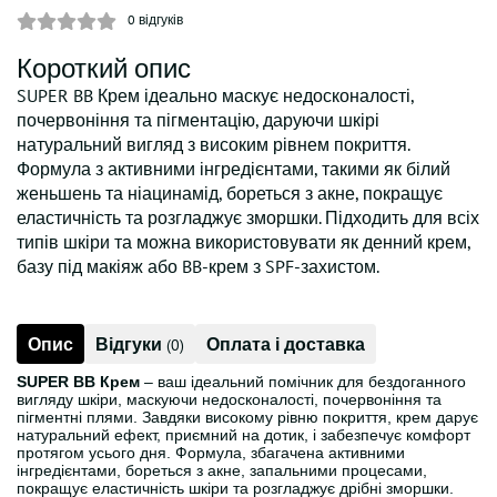
0
відгуків
Короткий опис
SUPER BB Крем ідеально маскує недосконалості,
почервоніння та пігментацію, даруючи шкірі
натуральний вигляд з високим рівнем покриття.
Формула з активними інгредієнтами, такими як білий
женьшень та ніацинамід, бореться з акне, покращує
еластичність та розгладжує зморшки. Підходить для всіх
типів шкіри та можна використовувати як денний крем,
базу під макіяж або BB-крем з SPF-захистом.
Опис
Відгуки
Оплата і доставка
(0)
SUPER BB Крем
– ваш ідеальний помічник для бездоганного
вигляду шкіри, маскуючи недосконалості, почервоніння та
пігментні плями. Завдяки високому рівню покриття, крем дарує
натуральний ефект, приємний на дотик, і забезпечує комфорт
протягом усього дня. Формула, збагачена активними
інгредієнтами, бореться з акне, запальними процесами,
покращує еластичність шкіри та розгладжує дрібні зморшки.