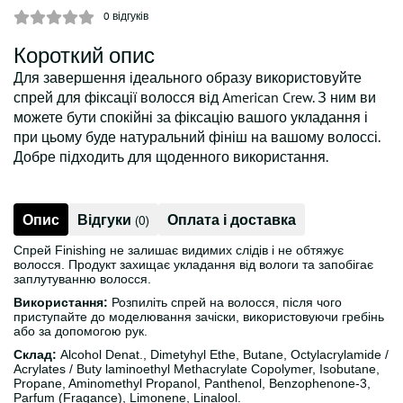
0
відгуків
Короткий опис
Для завершення ідеального образу використовуйте
спрей для фіксації волосся від American Crew. З ним ви
можете бути спокійні за фіксацію вашого укладання і
при цьому буде натуральний фініш на вашому волоссі.
Добре підходить для щоденного використання.
Опис
Відгуки
Оплата і доставка
(0)
Спрей Finishing не залишає видимих слідів і не обтяжує
волосся. Продукт захищає укладання від вологи та запобігає
заплутуванню волосся.
Використання:
Розпиліть спрей на волосся, після чого
приступайте до моделювання зачіски, використовуючи гребінь
або за допомогою рук.
Склад:
Alcohol Denat., Dimetyhyl Ethe, Butane, Octylacrylamide /
Acrylates / Buty laminoethyl Methacrylate Copolymer, Isobutane,
Propane, Aminomethyl Propanol, Panthenol, Benzophenone-3,
Parfum (Fragance), Limonene, Linalool.