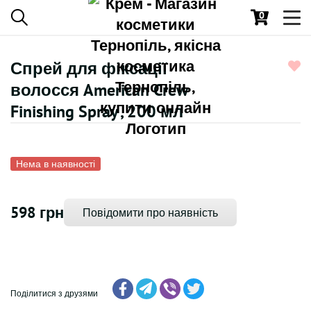
0
Toggl
navig
Спрей для фіксації
волосся American Crew
Finishing Spray , 200 мл
Нема в наявності
598 грн
Повідомити про наявність
Поділитися з друзями