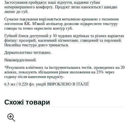
Застосування пробуджує ваші відчуття, надаючи губам
неперевершеного комфорту. Продукт легко наноситься і швидко
липне до губ.
Сучасне пакування вирізняється металевою кришкою з тисненим
логотипом KK. М'який аплікатор дозволяє підкреслити текстуру
глянцю та точно окреслити контур губ.
Губний блиск доступний у 30 чудових відтінках та різних варіантах
фінішу: прозорий, насичений пігментами, глянцевий та перловий.
Неклейка текстура довго тримається.
Дерматологічно тестовано.
Некомердогенний.
*Результати клінічних та інструментальних тестів, проведених на 20
жінках, показують збільшення рівня зволоження на 23% через
годину після нанесення продукту.
6.5 мл / 0.220 фл. унцій ВИРОБЛЕНО В ІТАЛІЇ
Схожі товари