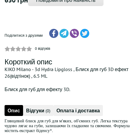
650 грн
Повідомити про наявність
Поділитися з друзями
0
відгуків
Короткий опис
KIKO Milano - 3d Hydra Lipgloss , Блиск для губ 3D ефект
26(відтінок) , 6.5 ML
Блиск для губ для ефекту 3D.
Опис
Відгуки
Оплата і доставка
(0)
Глянцевий блиск для губ для м'яких, об'ємних губ. Легка текстура
чудово лягає на губи, залишаючи їх гладкими та сяючими. Формула
містить екстракт біденсу*.