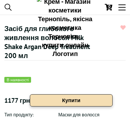
0
Toggl
navig
Засіб для глибокого
живлення волосся Milk
Shake Argan Deep Treatment
200 мл
В наявності
1177 грн
Купити
Тип продукту:
Маски для волосся