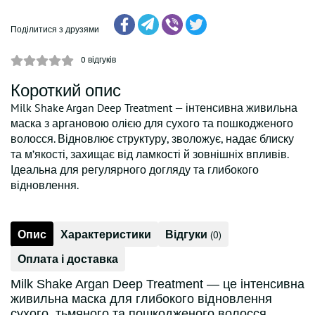
Поділитися з друзями
0
відгуків
Короткий опис
Milk Shake Argan Deep Treatment — інтенсивна живильна
маска з аргановою олією для сухого та пошкодженого
волосся. Відновлює структуру, зволожує, надає блиску
та м’якості, захищає від ламкості й зовнішніх впливів.
Ідеальна для регулярного догляду та глибокого
відновлення.
Опис
Характеристики
Відгуки
(0)
Оплата і доставка
Milk Shake Argan Deep Treatment — це інтенсивна
живильна маска для глибокого відновлення
сухого, тьмяного та пошкодженого волосся.