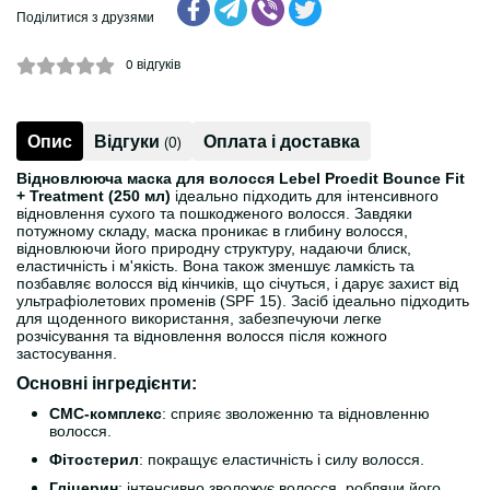
Поділитися з друзями
0
відгуків
Опис
Відгуки
Оплата і доставка
(0)
Відновлююча маска для волосся Lebel Proedit Bounce Fit
+ Treatment (250 мл)
ідеально підходить для інтенсивного
відновлення сухого та пошкодженого волосся. Завдяки
потужному складу, маска проникає в глибину волосся,
відновлюючи його природну структуру, надаючи блиск,
еластичність і м'якість. Вона також зменшує ламкість та
позбавляє волосся від кінчиків, що січуться, і дарує захист від
ультрафіолетових променів (SPF 15). Засіб ідеально підходить
для щоденного використання, забезпечуючи легке
розчісування та відновлення волосся після кожного
застосування.
Основні інгредієнти:
СМС-комплекс
: сприяє зволоженню та відновленню
волосся.
Фітостерил
: покращує еластичність і силу волосся.
Гліцерин
: інтенсивно зволожує волосся, роблячи його