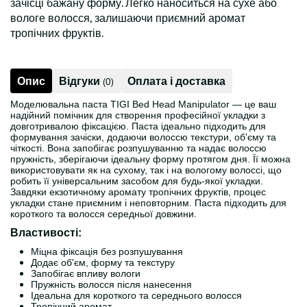
зачісці бажану форму. Легко наноситься на сухе або
вологе волосся, залишаючи приємний аромат
тропічних фруктів.
Опис
Відгуки
Оплата і доставка
(0)
Моделювальна паста TIGI Bed Head Manipulator — це ваш
надійний помічник для створення професійної укладки з
довготривалою фіксацією. Паста ідеально підходить для
формування зачіски, додаючи волоссю текстури, об’єму та
чіткості. Вона запобігає розпушуванню та надає волоссю
пружність, зберігаючи ідеальну форму протягом дня. Її можна
використовувати як на сухому, так і на вологому волоссі, що
робить її універсальним засобом для будь-якої укладки.
Завдяки екзотичному аромату тропічних фруктів, процес
укладки стане приємним і неповторним. Паста підходить для
короткого та волосся середньої довжини.
Властивості:
Міцна фіксація без розпушування
Додає об'єм, форму та текстуру
Запобігає впливу вологи
Пружність волосся після нанесення
Ідеальна для короткого та середнього волосся
Тропічний аромат