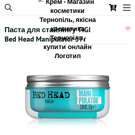
0
Toggl
navig
Паста для стайлінгу TIGI
Bed Head Manipulator 57г