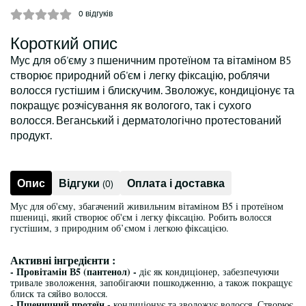
0
відгуків
Короткий опис
Мус для об'єму з пшеничним протеїном та вітаміном B5
створює природний об'єм і легку фіксацію, роблячи
волосся густішим і блискучим. Зволожує, кондиціонує та
покращує розчісування як вологого, так і сухого
волосся. Веганський і дерматологічно протестований
продукт.
Опис
Відгуки
Оплата і доставка
(0)
Мус для об'єму, збагачений живильним вітаміном В5 і протеїном
пшениці, який створює об'єм і легку фіксацію. Робить волосся
густішим, з природним об’ємом і легкою фіксацією.
Активні інгредієнти :
- Провітамін В5 (пантенол) -
діє як кондиціонер, забезпечуючи
тривале зволоження, запобігаючи пошкодженню, а також покращує
блиск та сяйво волосся.
- Пшеничний протеїн -
кондиціонує та зволожує волосся. Створює