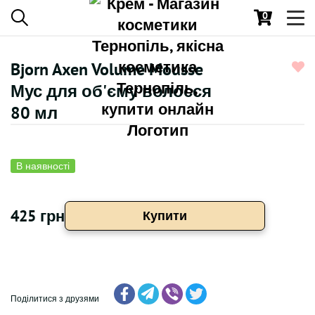
0
Toggl
navig
Bjorn Axen Volume Mousse
Мус для об'єму волосся
80 мл
В наявності
425 грн
Купити
Поділитися з друзями