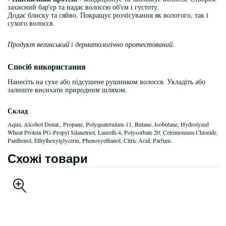
захисний бар'єр та надає волоссю об'єм і густоту.
Додає блиску та сяйво. Покращує розчісування як вологого, так і
сухого волосся.
Продукт веганський і дерматологічно протестований.
Спосіб використання
Нанесіть на сухе або підсушене рушником волосся. Укладіть або
залиште висихати природним шляхом.
Склад
Aqua, Alcohol Denat., Propane, Polyquaternium-11, Butane, Isobutane, Hydrolyzed
Wheat Protein PG-Propyl Silanetriol, Laureth-4, Polysorbate 20, Cetrimonium Chloride,
Panthenol, Ethylhexylglycerin, Phenoxyethanol, Citric Acid, Parfum.
Схожі товари