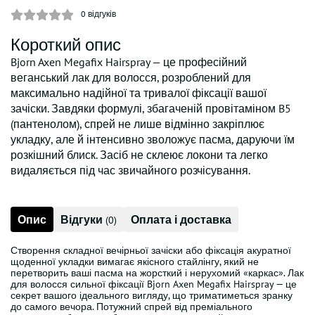
0
відгуків
Короткий опис
Bjorn Axen Megafix Hairspray — це професійний
веганський лак для волосся, розроблений для
максимально надійної та тривалої фіксації вашої
зачіски. Завдяки формулі, збагаченій провітаміном B5
(пантенолом), спрей не лише відмінно закріплює
укладку, але й інтенсивно зволожує пасма, даруючи їм
розкішний блиск. Засіб не склеює локони та легко
видаляється під час звичайного розчісування.
Опис
Відгуки
Оплата і доставка
(0)
Створення складної вечірньої зачіски або фіксація акуратної
щоденної укладки вимагає якісного стайлінгу, який не
перетворить ваші пасма на жорсткий і нерухомий «каркас». Лак
для волосся сильної фіксації Bjorn Axen Megafix Hairspray — це
секрет вашого ідеального вигляду, що триматиметься зранку
до самого вечора. Потужний спрей від преміального