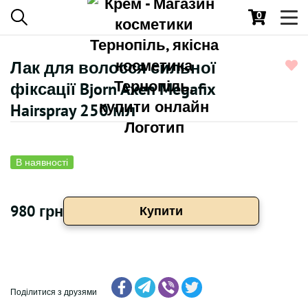
0
Toggl
navig
Лак для волосся сильної
фіксації Bjorn Axen Megafix
Hairspray 250 мл
В наявності
980 грн
Купити
Поділитися з друзями