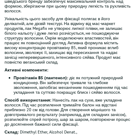
шведського бренду забезпечує максимальний контроль над
формою, зберігаючи при цьому природну легкість та рухливість
волосся.
Унікальність цього засобу для фіксації полягає в його
делікатній, але дієвій текстурі. На відміну від мас-маркет
продуктів, лак Megafix не утворює липкої плівки, не залишає
білого нальоту і дуже легко розчісується, не пошкоджуючи
структуру волосини. Окрім моделюючих властивостей, він
працює як повноцінний догляд. Активна формула містить
високу концентрацію провітаміну B5, який проникає вглиб
волосини, зволожує її, захищає від пересихання та надає
зачісці неперевершеного, інтенсивного сяйва. Продукт має
повністю веганський склад.
Активні компоненти:
Провітамін B5 (пантенол):
діє як потужний природний
кондиціонер. Він забезпечує тривале та глибоке
зволоження, запобігає механічним пошкодженням під час
укладання та суттєво покращує блиск і сяйво волосся.
Спосіб використання:
Нанесіть лак на сухе, вже укладене
волосся. Під час розпилення тримайте балон на відстані
приблизно 20 см від голови. Для створення міцнішого та
довготривалого результату (наприклад, для складних зачісок),
розпилюйте спрей потроху, шар за шаром, повторюючи процес
до досягнення бажаної сили фіксації.
Склад:
Dimethyl Ether, Alcohol Denat.,