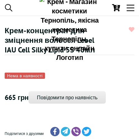
0
Toggl
navig
Крем-концентрат для
зміцнення волосся Lebel
IAU Cell Silky Lipid 5S 40мл
Нема в наявності
665 грн
Повідомити про наявність
Поділитися з друзями