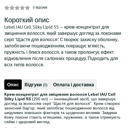
0
відгуків
Короткий опис
Lebel IAU Cell Silky Lipid 5S — крем-концентрат для
зміцнення волосся, який завершує догляд за локонами
серії "Щастя для волосся". Створює захисну оболонку,
запобігаючи пошкодженням, покращує м'якість,
пружність і блиск волосся, а також пролонгує ефект
відновлення після салонних процедур. Підходить для
всіх типів волосся.
Опис
Відгуки
Оплата і доставка
(0)
Крем-концентрат для зміцнення волосся Lebel IAU Cell
Silky Lipid 5S
(200 мл) — інноваційний засіб, що завершує
догляд за волоссям серії “Щастя для волосся”. Крем створює
захисний бар'єр, який запобігає пошкодженню волосся від
шкідливих зовнішніх факторів та щоденних впливів. Завдяки
йому локони стають м'якшими, пружними, а також отримують
сяйво і здоровий вигляд.