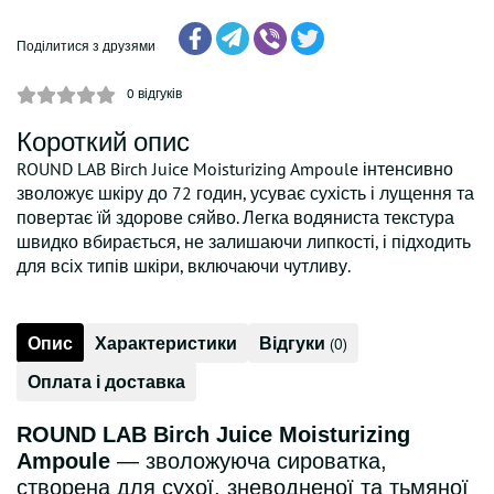
Поділитися з друзями
0
відгуків
Короткий опис
ROUND LAB Birch Juice Moisturizing Ampoule інтенсивно
зволожує шкіру до 72 годин, усуває сухість і лущення та
повертає їй здорове сяйво. Легка водяниста текстура
швидко вбирається, не залишаючи липкості, і підходить
для всіх типів шкіри, включаючи чутливу.
Опис
Характеристики
Відгуки
(0)
Оплата і доставка
ROUND LAB Birch Juice Moisturizing
Ampoule
— зволожуюча сироватка,
створена для сухої, зневодненої та тьмяної