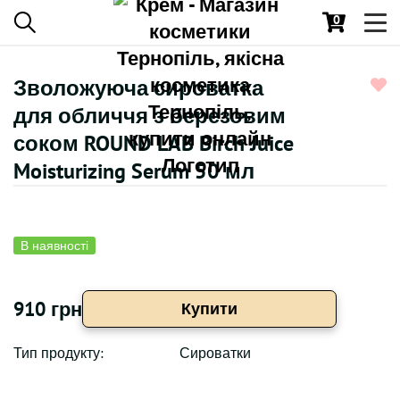
0
Toggl
navig
Зволожуюча сироватка
для обличчя з березовим
соком ROUND LAB Birch Juice
Moisturizing Serum 50 мл
В наявності
910 грн
Купити
Тип продукту:
Сироватки