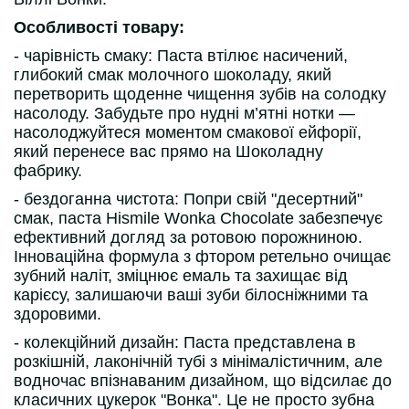
Особливості товару:
- чарівність смаку: Паста втілює насичений,
глибокий смак молочного шоколаду, який
перетворить щоденне чищення зубів на солодку
насолоду. Забудьте про нудні м’ятні нотки —
насолоджуйтеся моментом смакової ейфорії,
який перенесе вас прямо на Шоколадну
фабрику.
- бездоганна чистота: Попри свій "десертний"
смак, паста Hismile Wonka Chocolate забезпечує
ефективний догляд за ротовою порожниною.
Інноваційна формула з фтором ретельно очищає
зубний наліт, зміцнює емаль та захищає від
карієсу, залишаючи ваші зуби білосніжними та
здоровими.
- колекційний дизайн: Паста представлена в
розкішній, лаконічній тубі з мінімалістичним, але
водночас впізнаваним дизайном, що відсилає до
класичних цукерок "Вонка". Це не просто зубна