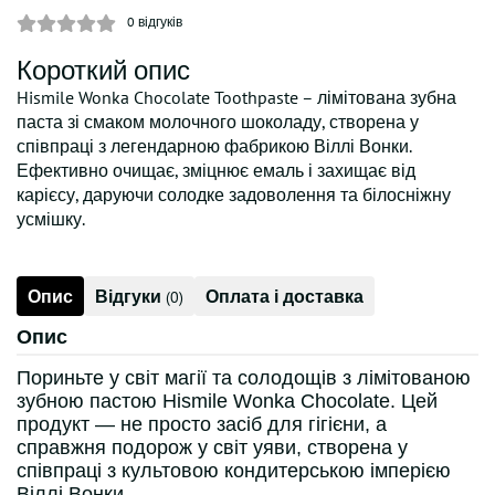
0
відгуків
Короткий опис
Hismile Wonka Chocolate Toothpaste – лімітована зубна
паста зі смаком молочного шоколаду, створена у
співпраці з легендарною фабрикою Віллі Вонки.
Ефективно очищає, зміцнює емаль і захищає від
карієсу, даруючи солодке задоволення та білосніжну
усмішку.
Опис
Відгуки
Оплата і доставка
(0)
Опис
Пориньте у світ магії та солодощів з лімітованою
зубною пастою Hismile Wonka Chocolate. Цей
продукт — не просто засіб для гігієни, а
справжня подорож у світ уяви, створена у
співпраці з культовою кондитерською імперією
Віллі Вонки.