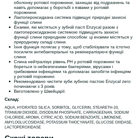
оболонку ротової порожнини, захищає від подразнень та
навіть допомагає у боротьбі з язвами у ротовій
порожнини.
Лактопероксидазна система підвищує природні захисні
функції слини
Ензими, які містяться у зубній пасті Enzycal разом з
лактопероксидазною системою підвищують захисні
функції слини природним способом: ці ензими містяться у
природному складі слини.
Їхня функція полягає у тому, щоб стабілізувати та істотно
посилити антибактеріальні та ремінералізуючі функції
слини.
Слина нейтралізує рівень PH у ротовій порожнині та
бореться із небезпечними бактеріями, вірусами і
грибковими інфекціями та допомагає запобігти інфекціям
у ротовій порожнині.
Рекомендовано чистити зуби зубною пастою Enzycal zero
починаючи з 3 років.
Виготовлено у Швейцарії.
Склад:
AQUA, HYDRATED SILICA, SORBITOL, GLYCERIN, STEARETH-20,
TITANIUM DIOXIDE, DISODIUM PHOSPHATE, CARRAGEENAN, SODIUM
CHLORIDE, AROMA, CITRIC ACID, SODIUM BENZOATE, LIMONENE,
AMYLOGLUCOSIDASE, POTASSIUM THIOCYANATE, GLUCOSE OXIDASE,
LACTOPEROXIDASE