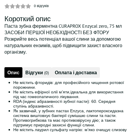
0
відгуків
Короткий опис
Паста зубна ферментна CURAPROX Enzycal zero, 75 мл
ЗАСОБИ ПЕРШОЇ НЕОБХІДНОСТІ БЕЗ ФТОРУ
Розкрийте весь потенціал вашої слини за допомогою
натуральних ензимів, щоб підвищити захист власного
організму.
Опис
Відгуки
Оплата і доставка
(0)
Не містить фторидів: для професійного чищення ротової
порожнини.
Не містить ефірної олії м’яти,ідеальна для використання
під час гомеопатичного лікування.
RDA (індекс абразивності зубної пасти): 60. Середня
ступінь абразивності.
Як зазвичай, у зубних пастах Enzyca, лактопероксидазна
система виштовхує бактерії сумішшю слини та пасти.
Противогрибкова та має противовірусну дію; а також
підтримує природні захисні функції слини.
Не містить лаурил сульфату натрію: м’яко очищує слизову