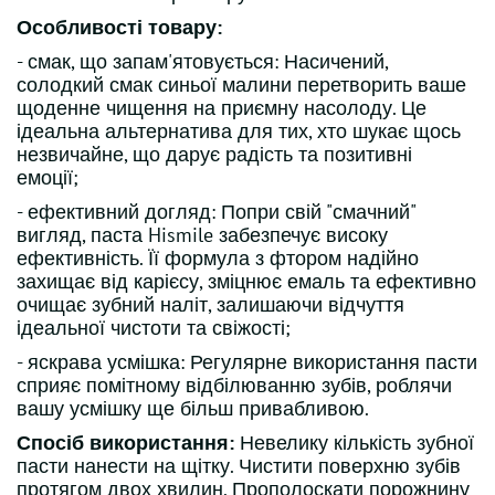
Особливості товару:
- смак, що запам'ятовується: Насичений,
солодкий смак синьої малини перетворить ваше
щоденне чищення на приємну насолоду. Це
ідеальна альтернатива для тих, хто шукає щось
незвичайне, що дарує радість та позитивні
емоції;
- ефективний догляд: Попри свій "смачний"
вигляд, паста Hismile забезпечує високу
ефективність. Її формула з фтором надійно
захищає від карієсу, зміцнює емаль та ефективно
очищає зубний наліт, залишаючи відчуття
ідеальної чистоти та свіжості;
- яскрава усмішка: Регулярне використання пасти
сприяє помітному відбілюванню зубів, роблячи
вашу усмішку ще більш привабливою.
Спосіб використання:
Невелику кількість зубної
пасти нанести на щітку. Чистити поверхню зубів
протягом двох хвилин. Прополоскати порожнину