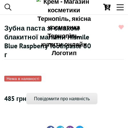
0
Toggl
navig
Зубна паста зі смаком
блакитної малини Hismile
Blue Raspberry Toothpaste 60
г
Нема в наявності
485 грн
Повідомити про наявність