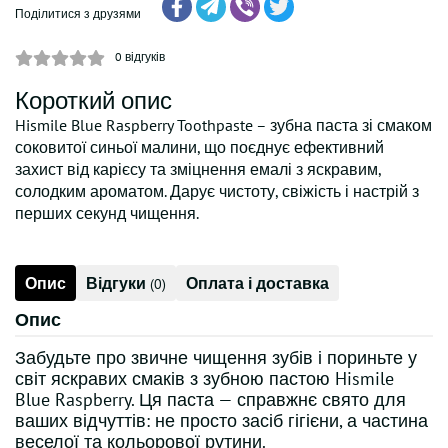
Поділитися з друзями
0
відгуків
Короткий опис
Hismile Blue Raspberry Toothpaste – зубна паста зі смаком
соковитої синьої малини, що поєднує ефективний
захист від карієсу та зміцнення емалі з яскравим,
солодким ароматом. Дарує чистоту, свіжість і настрій з
перших секунд чищення.
Опис
Відгуки
Оплата і доставка
(0)
Опис
Забудьте про звичне чищення зубів і пориньте у
світ яскравих смаків з зубною пастою Hismile
Blue Raspberry. Ця паста — справжнє свято для
ваших відчуттів: не просто засіб гігієни, а частина
веселої та кольорової рутини.