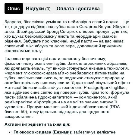
Опис
Відгуки
Оплата і доставка
(0)
Здорова, білосніжна усмішка та неймовірно свіжий подих — це
те, що дарує відбілююча зубна паста Curaprox Be you Яблуко і
алое. Швейцарський бренд Curaprox створив продукт для тих,
хто шукає безкомпромісну якість та неординарні смакові
рішення. Забудьте про класичні, нудні пасти — на вас чекає
соковитий мікс яблука та алое вера, доповнений крижаним
спалахом ментолу.
Головна перевага цієї пасти полягає у безпечному,
фізіологічному освітленні зубів. Замість агресивних абразивів,
які дряпають емаль, тут використовується ензимна технологія.
Фермент глюкозооксидаза м'яко знебарвлює пігментацію на
зубах, вивільняючи кисень, та водночас стимулює природну
антибактеріальну систему слини. Додатковий візуальний ефект
миттєвої білизни забезпечує технологія PrestigeSparklingBlue,
яка відбиває синє світло від поверхні зубів. Крім того, формула
пасти збагачена гідроксиапатитом — компонентом, який
ремінералізує мікротріщини на емалі та значно знижує її
чутливість. Продукт має низький індекс абразивності (RDA
близько 50), тому ідеально підходить для щоденного
використання.
Активні інгредієнти та їхня дія:
Глюкозооксидаза (Ензими):
забезпечує делікатне