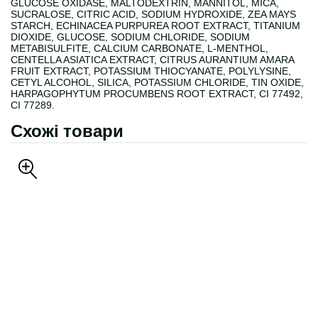
GLUCOSE OXIDASE, MALTODEXTRIN, MANNITOL, MICA,
SUCRALOSE, CITRIC ACID, SODIUM HYDROXIDE, ZEA MAYS
STARCH, ECHINACEA PURPUREA ROOT EXTRACT, TITANIUM
DIOXIDE, GLUCOSE, SODIUM CHLORIDE, SODIUM
METABISULFITE, CALCIUM CARBONATE, L-MENTHOL,
CENTELLA ASIATICA EXTRACT, CITRUS AURANTIUM AMARA
FRUIT EXTRACT, POTASSIUM THIOCYANATE, POLYLYSINE,
CETYL ALCOHOL, SILICA, POTASSIUM CHLORIDE, TIN OXIDE,
HARPAGOPHYTUM PROCUMBENS ROOT EXTRACT, CI 77492,
CI 77289.
Схожі товари