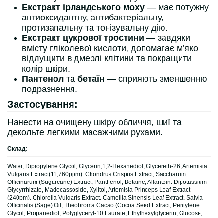
Екстракт ірландського моху
— має потужну
антиоксидантну, антибактеріальну,
протизапальну та тонізувальну дію.
Екстракт цукрової тростини
— завдяки
вмісту гліколевої кислоти, допомагає м’яко
відлущити відмерлі клітини та покращити
колір шкіри.
Пантенол
та
бетаїн
— сприяють зменшенню
подразнення.
Застосування:
Нанести на очищену шкіру обличчя, шиї та
декольте легкими масажними рухами.
Склад:
Water, Dipropylene Glycol, Glycerin,1,2-Hexanediol, Glycereth-26, Artemisia
Vulgaris Extract(11,760ppm). Chondrus Crispus Extract, Saccharum
Officinarum (Sugarcane) Extract, Panthenol, Betaine, Allantoin. Dipotassium
Glycyrrhizate, Madecassoside, Xylitol, Artemisia Princeps Leaf Extract
(240pm), Chlorella Vulgaris Extract, Camellia Sinensis Leaf Extract, Salvia
Officinalis (Sage) Oil, Theobroma Cacao (Cocoa Seed Extract, Pentylene
Glycol, Propanediol, Polyglyceryl-10 Laurate, Ethylhexylglycerin, Glucose,