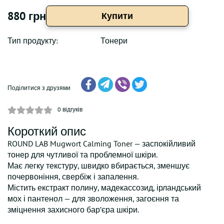
880 грн
Купити
Тип продукту:
Тонери
Поділитися з друзями
0
відгуків
Короткий опис
ROUND LAB Mugwort Calming Toner — заспокійливий
тонер для чутливої та проблемної шкіри.
Має легку текстуру, швидко вбирається, зменшує
почервоніння, свербіж і запалення.
Містить екстракт полину, мадекассозид, ірландський
мох і пантенол — для зволоження, загоєння та
зміцнення захисного бар’єра шкіри.