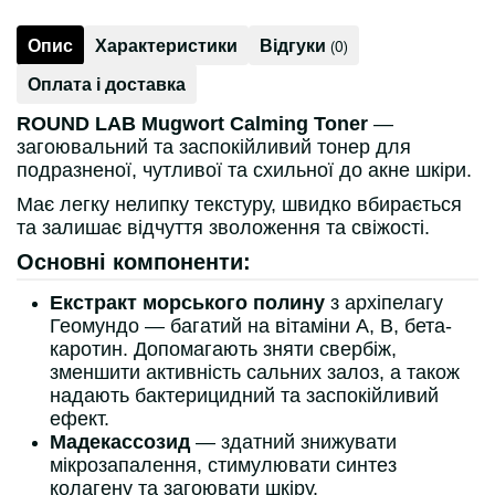
Опис
Характеристики
Відгуки
(0)
Оплата і доставка
ROUND LAB Mugwort Calming Toner
—
загоювальний та заспокійливий тонер для
подразненої, чутливої та схильної до акне шкіри.
Має легку нелипку текстуру, швидко вбирається
та залишає відчуття зволоження та свіжості.
Основні компоненти:
Екстракт морського полину
з архіпелагу
Геомундо — багатий на вітаміни А, B, бета-
каротин. Допомагають зняти свербіж,
зменшити активність сальних залоз, а також
надають бактерицидний та заспокійливий
ефект.
Мадекассозид
— здатний знижувати
мікрозапалення, стимулювати синтез
колагену та загоювати шкіру.