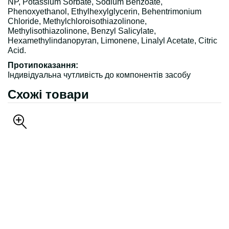
NP, Potassium Sorbate, Sodium Benzoate,
Phenoxyethanol, Ethylhexylglycerin, Behentrimonium
Chloride, Methylchloroisothiazolinone,
Methylisothiazolinone, Benzyl Salicylate,
Hexamethylindanopyran, Limonene, Linalyl Acetate, Citric
Acid.
Протипоказання:
Індивідуальна чутливість до компонентів засобу
Схожі товари