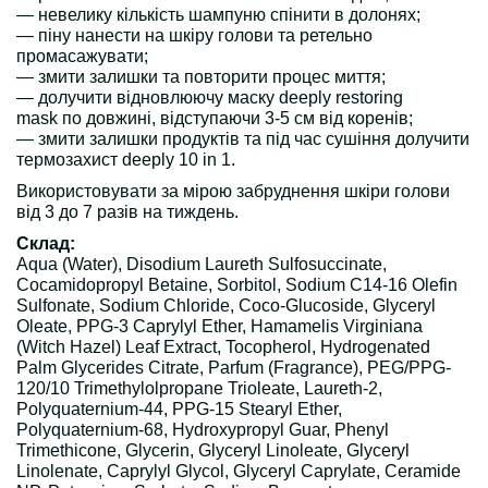
— невелику кількість шампуню спінити в долонях;
— піну нанести на шкіру голови та ретельно
промасажувати;
— змити залишки та повторити процес миття;
— долучити відновлюючу маску deeply restoring
mask по довжині, відступаючи 3-5 см від коренів;
— змити залишки продуктів та під час сушіння долучити
термозахист deeply 10 in 1.
Використовувати за мірою забруднення шкіри голови
від 3 до 7 разів на тиждень.
Склад:
Aqua (Water), Disodium Laureth Sulfosuccinate,
Cocamidopropyl Betaine, Sorbitol, Sodium C14-16 Olefin
Sulfonate, Sodium Chloride, Coco-Glucoside, Glyceryl
Oleate, PPG-3 Caprylyl Ether, Hamamelis Virginiana
(Witch Hazel) Leaf Extract, Tocopherol, Hydrogenated
Palm Glycerides Citrate, Parfum (Fragrance), PEG/PPG-
120/10 Trimethylolpropane Trioleate, Laureth-2,
Polyquaternium-44, PPG-15 Stearyl Ether,
Polyquaternium-68, Hydroxypropyl Guar, Phenyl
Trimethicone, Glycerin, Glyceryl Linoleate, Glyceryl
Linolenate, Caprylyl Glycol, Glyceryl Caprylate, Ceramide