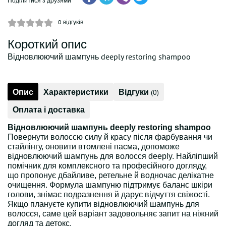
Поділитися з друзями
0
відгуків
Короткий опис
Відновлюючий шампунь deeply restoring shampoo
Опис
Характеристики
Відгуки
(0)
Оплата і доставка
Відновлюючий шампунь deeply restoring shampoo
Повернути волоссю силу й красу після фарбування чи
стайлінгу, оновити втомлені пасма, допоможе
відновлюючий шампунь для волосся deeply. Найліпший
помічник для комплексного та професійного догляду,
що пропонує дбайливе, ретельне й водночас делікатне
очищення. Формула шампуню підтримує баланс шкіри
голови, знімає подразнення й дарує відчуття свіжості.
Якщо плануєте купити відновлюючий шампунь для
волосся, саме цей варіант задовольняє запит на ніжний
догляд та детокс.