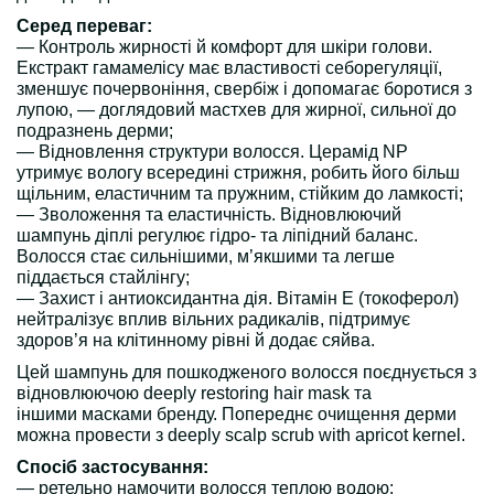
Серед переваг:
— Контроль жирності й комфорт для шкіри голови.
Екстракт гамамелісу має властивості себорегуляції,
зменшує почервоніння, свербіж і допомагає боротися з
лупою, — доглядовий мастхев для жирної, сильної до
подразнень дерми;
— Відновлення структури волосся. Церамід NP
утримує вологу всередині стрижня, робить його більш
щільним, еластичним та пружним, стійким до ламкості;
— Зволоження та еластичність. Відновлюючий
шампунь діплі регулює гідро- та ліпідний баланс.
Волосся стає сильнішими, м’якшими та легше
піддається стайлінгу;
— Захист і антиоксидантна дія. Вітамін Е (токоферол)
нейтралізує вплив вільних радикалів, підтримує
здоров’я на клітинному рівні й додає сяйва.
Цей шампунь для пошкодженого волосся поєднується з
відновлюючою deeply restoring hair mask та
іншими масками бренду. Попереднє очищення дерми
можна провести з deeply scalp scrub with apricot kernel.
Спосіб застосування:
— ретельно намочити волосся теплою водою;